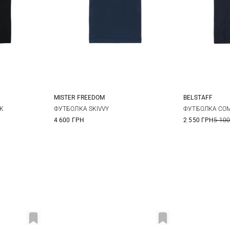
MISTER FREEDOM
BELSTAFF
L
XL
M
L
XL
M
CK
ФУТБОЛКА SKIVVY
ФУТБОЛКА COM
4 600 ГРН
2 550 ГРН
5 100