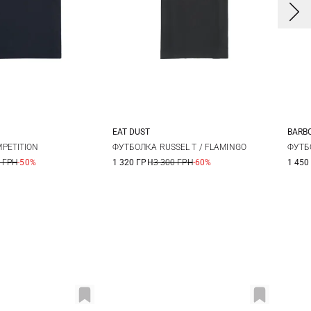
EAT DUST
BARB
L
XL
M
L
XL
XXL
PETITION
ФУТБОЛКА RUSSEL T / FLAMINGO
ФУТБ
 ГРН
-50%
1 320 ГРН
3 300 ГРН
-60%
1 450
3X