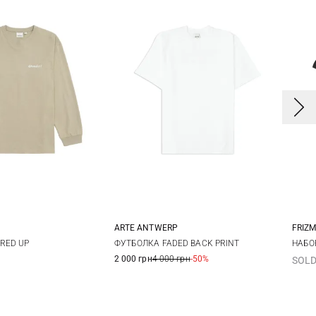
ARTE ANTWERP
FRIZ
M
L
XL
S
M
L
XL
RED UP
ФУТБОЛКА FADED BACK PRINT
НАБО
2 000 грн
4 000 грн
-50%
SOLD