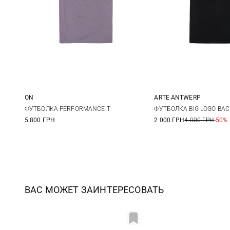
ON
ARTE ANTWERP
M
L
S
M
ФУТБОЛКА PERFORMANCE-T
ФУТБОЛКА BIG LOGO BA
5 800 ГРН
2 000 ГРН
4 000 ГРН
-50%
ВАС МОЖЕТ ЗАИНТЕРЕСОВАТЬ