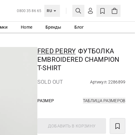
RU
0800 35 86 65
мки
Home
Бренды
Блог
ЛИЧНЫЙ КАБИНЕТ
ВОЙТИ
FRED PERRY
ФУТБОЛКА
Еще не зарегистрированы?
EMBROIDERED CHAMPION
СОЗДАТЬ УЧЕТНУЮ ЗАПИСЬ
T-SHIRT
SOLD OUT
Артикул: 2286899
РАЗМЕР
ТАБЛИЦА РАЗМЕРОВ
ДОБАВИТЬ В КОРЗИНУ