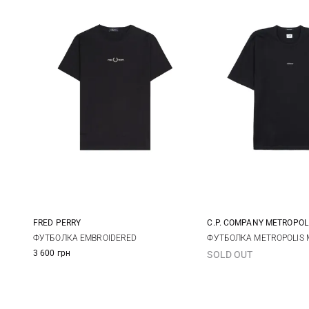
FRED PERRY
C.P. COMPANY METROPOL
S
M
L
XL
S
M
ФУТБОЛКА EMBROIDERED
ФУТБОЛКА METROPOLIS 
3 600 грн
SOLD OUT
XXL