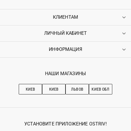
КЛИЕНТАМ
ЛИЧНЫЙ КАБИНЕТ
Контакты
Доставка
Оплата
ИНФОРМАЦИЯ
Войти
Возврат
Регистрация
Гарантия
Мои заказы
Программа лояльности
Вакансии
Избранное
Наши магазини
НАШИ МАГАЗИНЫ
Ostriv Club+
Про OSTRIV
Подписка на новости
Рекомендации по уходу
КИЕВ
КИЕВ
ЛЬВОВ
КИЕВ ОБЛ
УСТАНОВИТЕ ПРИЛОЖЕНИЕ OSTRIV!