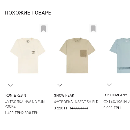
ПОХОЖИЕ ТОВАРЫ
C.P. COMPANY
IRON & RESIN
SNOW PEAK
M
L
M
L
XL
XXL
M
L
XL
ФУТБОЛКА IN J
ФУТБОЛКА HAVING FUN
ФУТБОЛКА INSECT SHIELD
POCKET
9 000 ГРН
3 220 ГРН
4 600 ГРН
1 400 ГРН
2 800 ГРН