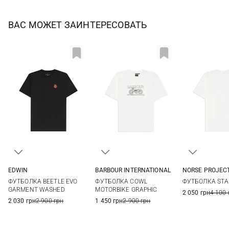
ВАС МОЖЕТ ЗАИНТЕРЕСОВАТЬ
EDWIN
BARBOUR INTERNATIONAL
NORSE PROJEC
S
M
L
XL
M
L
XL
XXL
M
L
ФУТБОЛКА BEETLE EVO
ФУТБОЛКА COWL
ФУТБОЛКА ST
XXL
GARMENT WASHED
MOTORBIKE GRAPHIC
2 050 грн
4 100 
2 030 грн
2 900 грн
1 450 грн
2 900 грн