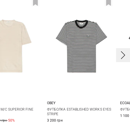
OBEY
ECOA
0
52
54
S
M
L
XL
M/C SUPERIOR FINE
ФУТБОЛКА ESTABLISHED WORKS EYES
ФУТБ
STRIPE
1 100
8
 грн
-50%
3 200 грн