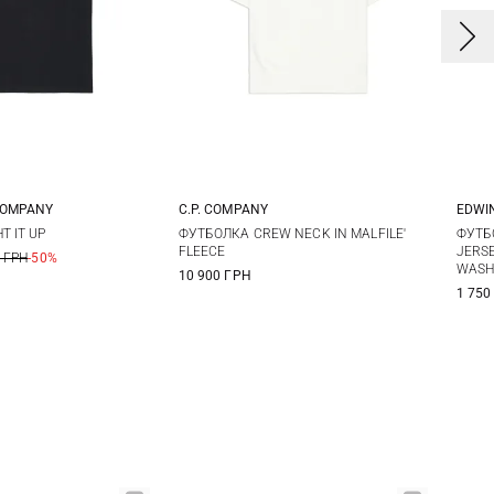
COMPANY
C.P. COMPANY
EDWI
M
L
XL
L
XL
XXL
S
T IT UP
ФУТБОЛКА CREW NECK IN MALFILE'
ФУТБ
FLEECE
JERS
 ГРН
-50%
WAS
XX
10 900 ГРН
1 750