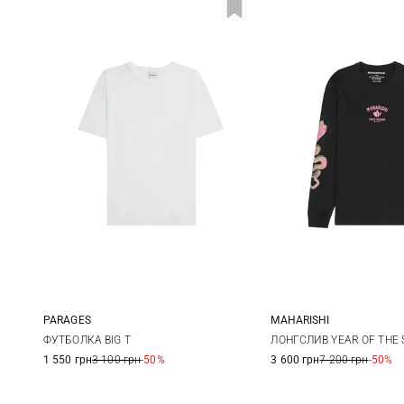
PARAGES
MAHARISHI
S
M
L
XL
S
M
ФУТБОЛКА BIG T
ЛОНГСЛИВ YEAR OF THE
1 550 грн
3 100 грн
-50%
3 600 грн
7 200 грн
-50%