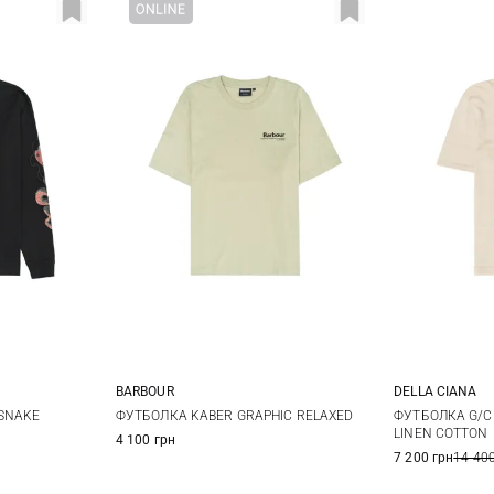
BARBOUR
DELLA CIANA
L
XL
S
M
L
XL
48
5
 SNAKE
ФУТБОЛКА KABER GRAPHIC RELAXED
ФУТБОЛКА G/C 
LINEN COTTON
4 100 грн
XXL
56
5
7 200 грн
14 400