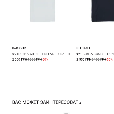
BARBOUR
BELSTAFF
S
M
L
XL
M
L
ФУТБОЛКА WILDFELL RELAXED GRAPHIC
ФУТБОЛКА COMPETITION
2 000 ГРН
4 000 ГРН
-50%
2 550 ГРН
5 100 ГРН
-50%
XXL
3XL
ВАС МОЖЕТ ЗАИНТЕРЕСОВАТЬ