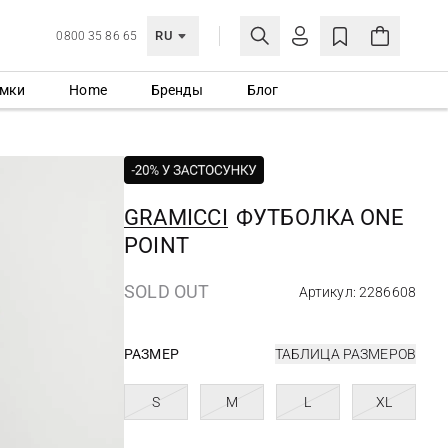
RU
0800 35 86 65
мки
Home
Бренды
Блог
ЛИЧНЫЙ КАБИНЕТ
ВОЙТИ
Еще не зарегистрированы?
СОЗДАТЬ УЧЕТНУЮ ЗАПИСЬ
GRAMICCI
ФУТБОЛКА ONE
POINT
SOLD OUT
Артикул: 2286608
РАЗМЕР
ТАБЛИЦА РАЗМЕРОВ
S
M
L
XL