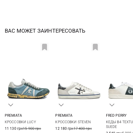
ВАС МОЖЕТ ЗАИНТЕРЕСОВАТЬ
PREMIATA
PREMIATA
FRED PERRY
40
41
42
43
40
41
42
43
7 UK
8 UK
КРОССОВКИ LUCY
КРОССОВКИ STEVEN
КЕДЫ B4 TEXTU
44
45
44
45
10 UK
11 UK
SUEDE
11 130 грн
15 900 грн
12 180 грн
17 400 грн