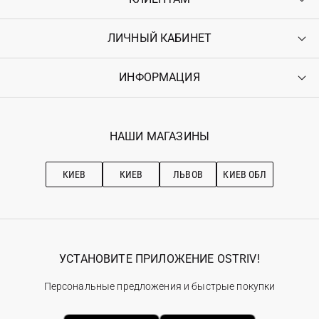
ЛИЧНЫЙ КАБИНЕТ
Контакты
Доставка
Оплата
ИНФОРМАЦИЯ
Войти
Возврат
Регистрация
Гарантия
Мои заказы
Программа лояльности
Вакансии
Избранное
Наши магазини
НАШИ МАГАЗИНЫ
Ostriv Club+
Про OSTRIV
Подписка на новости
Рекомендации по уходу
КИЕВ
КИЕВ
ЛЬВОВ
КИЕВ ОБЛ
УСТАНОВИТЕ ПРИЛОЖЕНИЕ OSTRIV!
Персональные предложения и быстрые покупки