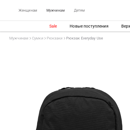
Женщинам
Мужчинам
Детям
Sale
Новые поступления
Вер
Мужчинам
Сумки
Рюкзаки
Рюкзак Everyday Use