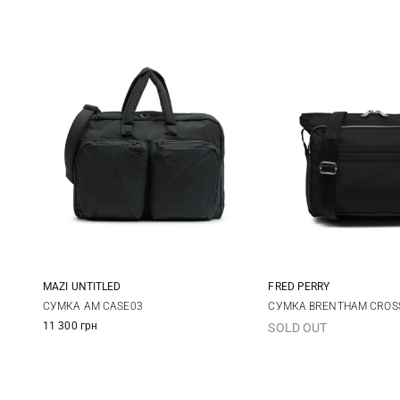
MAZI UNTITLED
FRED PERRY
One Size
One Size
СУМКА AM CASE03
СУМКА BRENTHAM CROS
11 300 грн
SOLD OUT