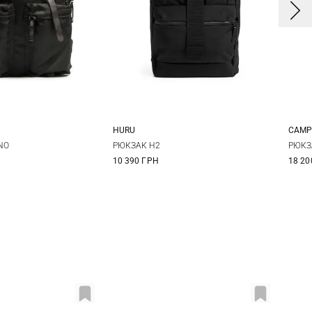
HURU
CAMP
One Size
One Size
NO
РЮКЗАК H2
РЮКЗ
10 390 ГРН
18 20