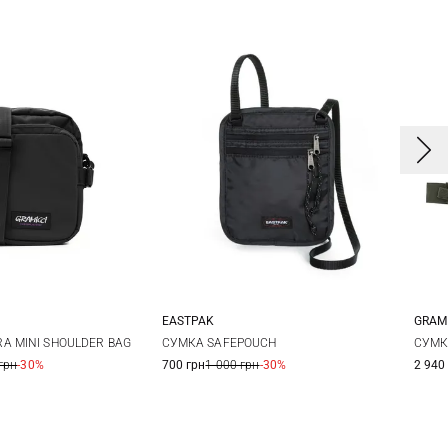
EASTPAK
GRAM
One Size
One Size
A MINI SHOULDER BAG
СУМКА SAFEPOUCH
СУМК
грн
-30%
700 грн
1 000 грн
-30%
2 940