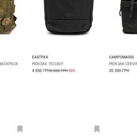
EASTPAK
CAMPOMAGGI
One Size
РЮКЗАК TECUM F
 BACKPACK
РЮКЗАК CERVI
4 550 ГРН
6 500 ГРН
-30%
20 300 ГРН