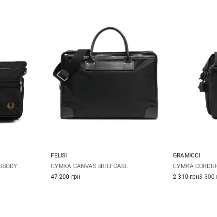
FELISI
GRAMICCI
One Size
SBODY
СУМКА CANVAS BRIEFCASE
СУМКА CORDUR
47 200 грн
2 310 грн
3 300 