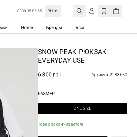
RU
0800 35 86 65
мки
Home
Бренды
Блог
ЛИЧНЫЙ КАБИНЕТ
ВОЙТИ
SNOW PEAK
РЮКЗАК
Еще не зарегистрированы?
EVERYDAY USE
СОЗДАТЬ УЧЕТНУЮ ЗАПИСЬ
6 300 грн
Артикул: 2283650
РАЗМЕР
ONE SIZE
Товар заканчивается!