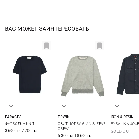
ВАС МОЖЕТ ЗАИНТЕРЕСОВАТЬ
PARAGES
EDWIN
IRON & RESIN
S
M
L
XL
S
M
L
XL
M
L
ФУТБОЛКА KNIT
СВИТШОТ RAGLAN SLEEVE
РУБАШКА JOU
CREW
3 600 грн
7 200 грн
SOLD OUT
5 300 грн
10 600 грн