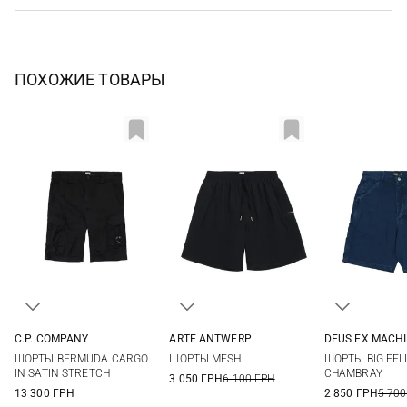
ПОХОЖИЕ ТОВАРЫ
C.P. COMPANY
ARTE ANTWERP
DEUS EX MACH
44
46
48
50
XS
S
M
L
30
31
ШОРТЫ BERMUDA CARGO
ШОРТЫ MESH
ШОРТЫ BIG FEL
52
54
56
34
IN SATIN STRETCH
CHAMBRAY
3 050 ГРН
6 100 ГРН
13 300 ГРН
2 850 ГРН
5 700