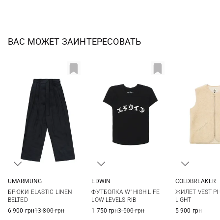
ВАС МОЖЕТ ЗАИНТЕРЕСОВАТЬ
EDWIN
UMARMUNG
COLDBREAKER
XS
S
M
L
XS
S
M
XS
S
ФУТБОЛКА W' HIGH LIFE
БРЮКИ ELASTIC LINEN
ЖИЛЕТ VEST PI
LOW LEVELS RIB
BELTED
LIGHT
1 750 грн
3 500 грн
6 900 грн
13 800 грн
5 900 грн