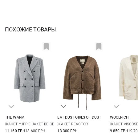
ПОХОЖИЕ ТОВАРЫ
THE WARM
EAT DUST GIRLS OF DUST
WOOLRICH
1
XXS
XS
S
M
XXS
XS
ЖАКЕТ YUPPIE JAKET BEIGE
ЖАКЕТ REACTOR
ЖАКЕТ VISCOSE
11 160 ГРН
18 600 ГРН
13 300 ГРН
9 850 ГРН
19 70