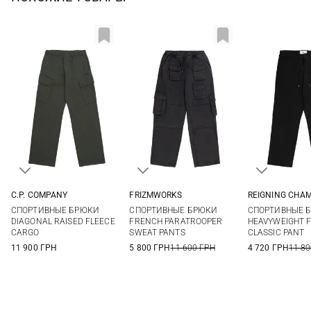
C.P. COMPANY
FRIZMWORKS
REIGNING CHA
M
L
XL
XXL
M
L
XL
XXL
S
M
СПОРТИВНЫЕ БРЮКИ
СПОРТИВНЫЕ БРЮКИ
СПОРТИВНЫЕ 
DIAGONAL RAISED FLEECE
FRENCH PARATROOPER
HEAVYWEIGHT 
CARGO
SWEAT PANTS
CLASSIC PANT
11 900 ГРН
5 800 ГРН
11 600 ГРН
4 720 ГРН
11 80