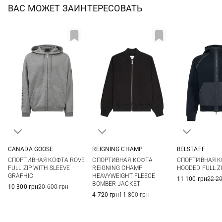
ВАС МОЖЕТ ЗАИНТЕРЕСОВАТЬ
CANADA GOOSE
REIGNING CHAMP
BELSTAFF
S
M
L
XL
S
M
L
XL
M
L
СПОРТИВНАЯ КОФТА ROVE
СПОРТИВНАЯ КОФТА
СПОРТИВНАЯ К
XXL
FULL ZIP WITH SLEEVE
REIGNING CHAMP
HOODED FULL Z
GRAPHIC
HEAVYWEIGHT FLEECE
11 100 грн
22 2
BOMBER JACKET
10 300 грн
20 600 грн
4 720 грн
11 800 грн