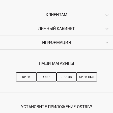
КЛИЕНТАМ
ЛИЧНЫЙ КАБИНЕТ
Контакты
Доставка
Оплата
ИНФОРМАЦИЯ
Войти
Возврат
Регистрация
Гарантия
Мои заказы
Программа лояльности
Вакансии
Избранное
Наши магазини
НАШИ МАГАЗИНЫ
Ostriv Club+
Про OSTRIV
Подписка на новости
Рекомендации по уходу
КИЕВ
КИЕВ
ЛЬВОВ
КИЕВ ОБЛ
УСТАНОВИТЕ ПРИЛОЖЕНИЕ OSTRIV!