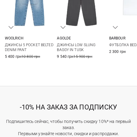
WOOLRICH
AGOLDE
BARBOUR
25
26
27
28
25
26
27
28
8
10
ДЖИНСЫ 5 POCKET BELTED
ДЖИНСЫ LOW SLUNG
ФУТБОЛКА BED
29
30
29
30
16
DENIM PANT
BAGGY IN TUSK
2 300 грн
5 400 грн
10 800 грн
9 540 грн
15 900 грн
-10% НА ЗАКАЗ ЗА ПОДПИСКУ
Подпишитесь сейчас, чтобы получить скидку 10%* на первый
заказ.
Первыми узнайте новости, скидки и распродажи.