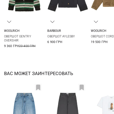
WOOLRICH
BARBOUR
WOOLRICH
XS
S
M
L
8
10
12
14
XS
S
ОВЕРШОТ GENTRY
ОВЕРШОТ AYLESBY
ОВЕРШОТ COR
XL
XL
OVERSHIR
6 900 ГРН
19 500 ГРН
9 360 ГРН
23 400 ГРН
ВАС МОЖЕТ ЗАИНТЕРЕСОВАТЬ