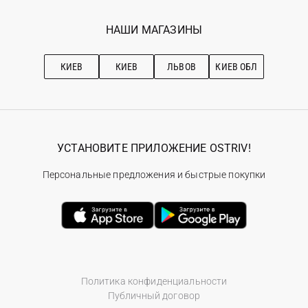
Мои заказы
Программа лояльности
Вакансии
Избранное
Наши магазини
НАШИ МАГАЗИНЫ
Ostriv Club+
Про OSTRIV
Подписка на новости
Рекомендации по уходу
КИЕВ
КИЕВ
ЛЬВОВ
КИЕВ ОБЛ
УСТАНОВИТЕ ПРИЛОЖЕНИЕ OSTRIV!
Персональные предложения и быстрые покупки
Политика конфиденциальности
Публичный договор