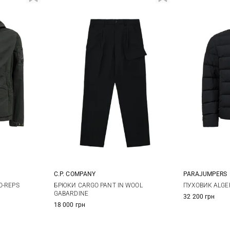
C.P. COMPANY
PARAJUMPERS
XL
XXL
44
48
50
52
M
O-REPS
БРЮКИ CARGO PANT IN WOOL
ПУХОВИК ALGE
GABARDINE
32 200 грн
54
56
3XL
18 000 грн