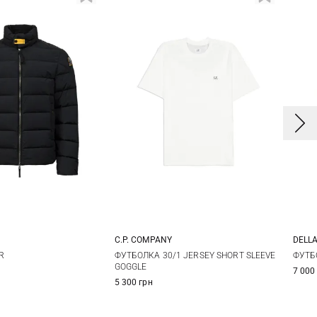
C.P. COMPANY
DELL
L
XL
XXL
M
L
XL
XXL
4
R
ФУТБОЛКА 30/1 JERSEY SHORT SLEEVE
ФУТБ
GOGGLE
7 000
5
5 300 грн