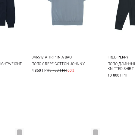
04651/ A TRIP IN A BAG
FRED PERRY
XL
XXL
M
L
XL
M
IGHTWEIGHT
ПОЛО CREPE COTTON JOHNNY
ПОЛО ДЛИННЫЙ
KNITTED SHIRT
4 850 ГРН
9 700 ГРН
-50%
10 800 ГРН