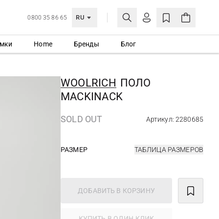
RU
0800 35 86 65
мки
Home
Бренды
Блог
ЛИЧНЫЙ КАБИНЕТ
ВОЙТИ
WOOLRICH
ПОЛО
Еще не зарегистрированы?
MACKINACK
СОЗДАТЬ УЧЕТНУЮ ЗАПИСЬ
SOLD OUT
Артикул: 2280685
РАЗМЕР
ТАБЛИЦА РАЗМЕРОВ
ДОБАВИТЬ В КОРЗИНУ
КУПИТЬ В ОДИН КЛИК