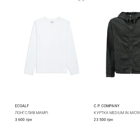
ECOALF
C.P. COMPANY
S
M
L
XL
M
L
ЛОНГСЛИВ MAMPI
КУРТКА MEDIUM IN MICR
3 600 грн
23 500 грн