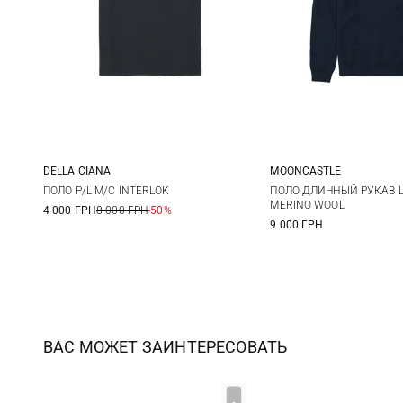
DELLA CIANA
MOONCASTLE
48
50
52
54
M
L
ПОЛО P/L M/C INTERLOK
ПОЛО ДЛИННЫЙ РУКАВ L
MERINO WOOL
4 000 ГРН
8 000 ГРН
-50%
56
9 000 ГРН
ВАС МОЖЕТ ЗАИНТЕРЕСОВАТЬ