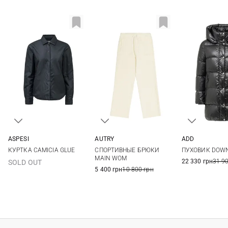
AUTRY
ADD
ASPESI
XS
S
M
L
38
40
XS
S
M
СПОРТИВНЫЕ БРЮКИ
ПУХОВИК DOW
КУРТКА CAMICIA GLUE
46
MAIN WOM
22 330 грн
31 9
SOLD OUT
5 400 грн
10 800 грн