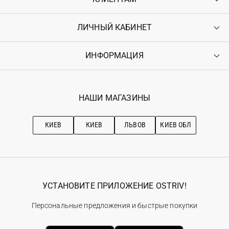
ЛИЧНЫЙ КАБИНЕТ
Контакты
Доставка
Оплата
ИНФОРМАЦИЯ
Войти
Возврат
Регистрация
Гарантия
Мои заказы
Программа лояльности
Вакансии
Избранное
Наши магазини
НАШИ МАГАЗИНЫ
Ostriv Club+
Про OSTRIV
Подписка на новости
Рекомендации по уходу
КИЕВ
КИЕВ
ЛЬВОВ
КИЕВ ОБЛ
УСТАНОВИТЕ ПРИЛОЖЕНИЕ OSTRIV!
Персональные предложения и быстрые покупки