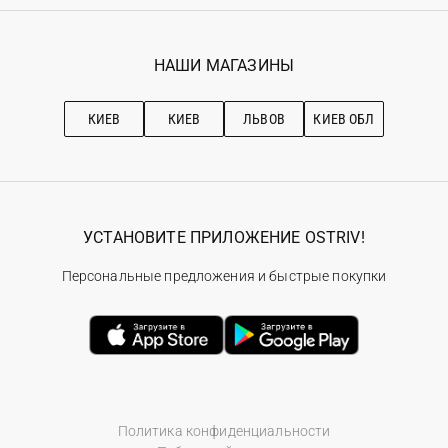
Регистрация
Гарантия
Мои заказы
Программа лояльности
Вакансии
Избранное
Наши магазини
НАШИ МАГАЗИНЫ
Ostriv Club+
Про OSTRIV
Подписка на новости
Рекомендации по уходу
КИЕВ
КИЕВ
ЛЬВОВ
КИЕВ ОБЛ
УСТАНОВИТЕ ПРИЛОЖЕНИЕ OSTRIV!
Персональные предложения и быстрые покупки
Политика конфиденциальности