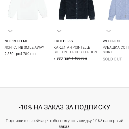
NO PROBLEMO
FRED PERRY
WOOLRICH
S
M
L
XL
M
L
XL
XXL
M
L
ЛОНГСЛИВ SMILE AWAY
КАРДИГАН POINTELLE
РУБАШКА COTT
3XL
BUTTON THROUGH CRDGN
SHIRT
2 350 грн
4 700 грн
7 980 грн
11 400 грн
SOLD OUT
-10% НА ЗАКАЗ ЗА ПОДПИСКУ
Подпишитесь сейчас, чтобы получить скидку 10%* на первый
заказ.