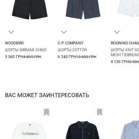
WOODBIRD
C.P. COMPANY
REIGNING CHA
30
31
32
33
46
48
50
52
M
L
ШОРТЫ WBRAMI CHINO
ШОРТЫ COTTON
ШОРТЫ KNIT S
34
54
MESH TIEBREAK
3 360 ГРН
4 800 ГРН
6 240 ГРН
10 400 ГРН
4 130 ГРН
5 900
ВАС МОЖЕТ ЗАИНТЕРЕСОВАТЬ