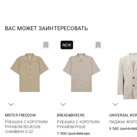
ВАС МОЖЕТ ЗАИНТЕРЕСОВАТЬ
MISTER FREEDOM
BREAD&BOXERS
UNIVERSAL WO
M
L
XL
XXL
M
M
L
РУБАШКА С КОРОТКИМ
РУБАШКА С КОРОТКИМ
ПИДЖАК BOST
РУКАВОМ SELVEDGE
РУКАВОМ PIQUE
9 540 грн
15 900
CHAMBRAY 6 OZ
1 900 грн
3 800 грн