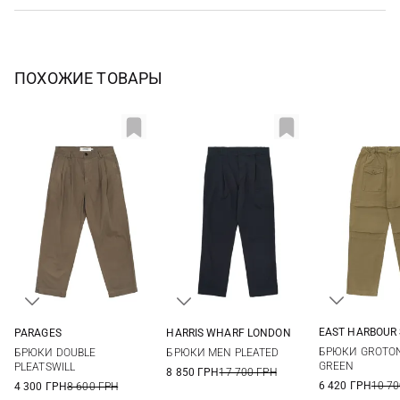
ПОХОЖИЕ ТОВАРЫ
EAST HARBOUR
PARAGES
HARRIS WHARF LONDON
46
48
28
30
32
34
48
50
52
54
БРЮКИ GROTON
БРЮКИ DOUBLE
БРЮКИ MEN PLEATED
54
56
36
56
GREEN
PLEATSWILL
8 850 ГРН
17 700 ГРН
6 420 ГРН
10 70
4 300 ГРН
8 600 ГРН