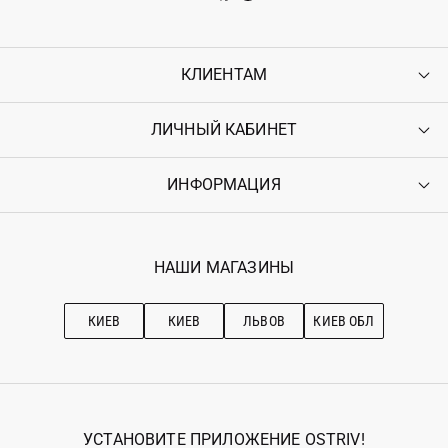
КЛИЕНТАМ
ЛИЧНЫЙ КАБИНЕТ
Контакты
Доставка
Оплата
ИНФОРМАЦИЯ
Войти
Возврат
Регистрация
Гарантия
Мои заказы
Программа лояльности
Вакансии
Избранное
Наши магазини
НАШИ МАГАЗИНЫ
Ostriv Club+
Про OSTRIV
Подписка на новости
Рекомендации по уходу
КИЕВ
КИЕВ
ЛЬВОВ
КИЕВ ОБЛ
УСТАНОВИТЕ ПРИЛОЖЕНИЕ OSTRIV!