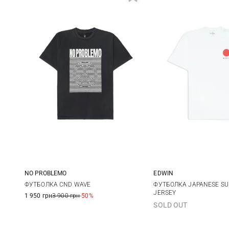
NO PROBLEMO
EDWIN
S
M
L
XL
S
M
ФУТБОЛКА CND WAVE
ФУТБОЛКА JAPANESE SU
JERSEY
1 950 грн
3 900 грн
-50%
XXL
SOLD OUT