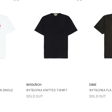
WOOLRICH
DIME
L
XL
M
L
XL
XXL
M
N SINGLE
ФУТБОЛКА KNITTED T-SHIRT
ФУТБОЛКА FLA
SOLD OUT
SOLD OUT
3XL