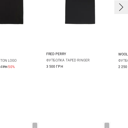
FRED PERRY
WOOL
S
M
L
XL
L
XL
XXL
ФУТБОЛКА TAPED RINGER
TON LOGO
ФУТБ
3 500 ГРН
 ГРН
-50%
2 250
XXL