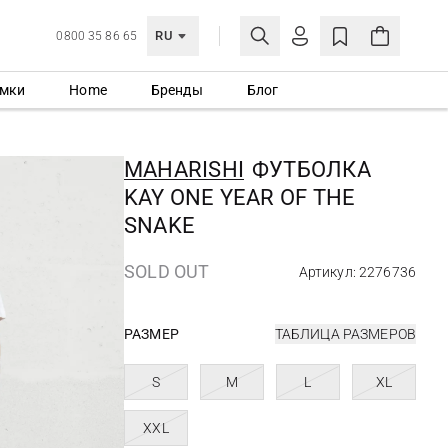
RU
0800 35 86 65
мки
Home
Бренды
Блог
ЛИЧНЫЙ КАБИНЕТ
ВОЙТИ
MAHARISHI
ФУТБОЛКА
Еще не зарегистрированы?
KAY ONE YEAR OF THE
СОЗДАТЬ УЧЕТНУЮ ЗАПИСЬ
SNAKE
SOLD OUT
Артикул: 2276736
РАЗМЕР
ТАБЛИЦА РАЗМЕРОВ
S
M
L
XL
XXL