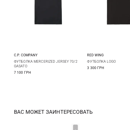
C.P. COMPANY
RED WING
M
L
XL
M
L
ФУТБОЛКА MERCERIZED JERSEY 70/2
ФУТБОЛКА LOGO
GASATO
3 300 ГРН
7 100 ГРН
ВАС МОЖЕТ ЗАИНТЕРЕСОВАТЬ