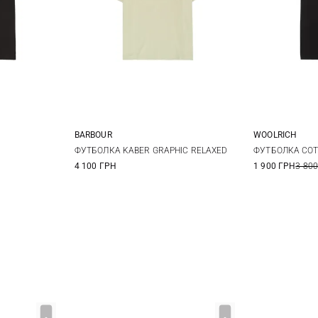
BARBOUR
WOOLRICH
XL
XXL
S
M
L
XL
M
ФУТБОЛКА KABER GRAPHIC RELAXED
ФУТБОЛКА COT
4 100 ГРН
1 900 ГРН
3 800
XXL
3XL