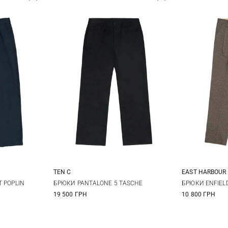
TEN C
EAST HARBOUR
XL
48
50
52
54
46
4
T POPLIN
БРЮКИ PANTALONE 5 TASCHE
БРЮКИ ENFIEL
19 500 ГРН
10 800 ГРН
56