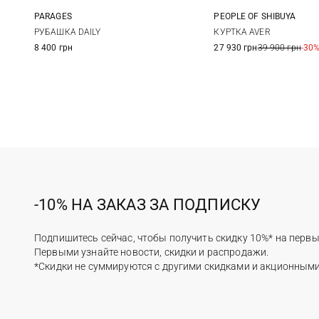
PARAGES
PEOPLE OF SHIBUYA
M
L
XL
48
50
РУБАШКА DAILY
КУРТКА AVER
8 400 грн
27 930 грн
39 900 грн
-30
-10% НА ЗАКАЗ ЗА ПОДПИСКУ
Подпишитесь сейчас, чтобы получить скидку 10%* на первы
Первыми узнайте новости, скидки и распродажи.
*Скидки не суммируются с другими скидками и акционным