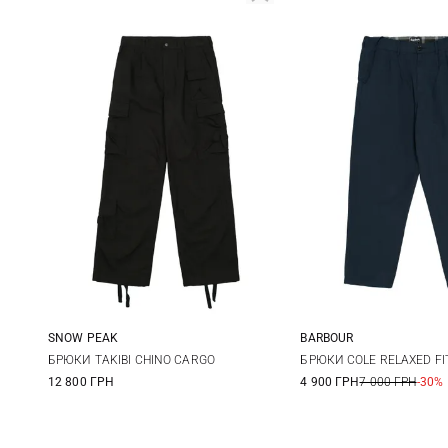
SNOW PEAK
BARBOUR
S
M
L
XL
M
L
БРЮКИ TAKIBI CHINO CARGO
БРЮКИ COLE RELAXED FI
12 800 ГРН
4 900 ГРН
7 000 ГРН
-30%