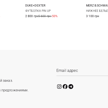
DUKE+DEXTER
MERZ B.SCHW
52
54
M
L
XL
XXL
S
ФУТБОЛКА PIN UP
НИЖНЕЕ БЕЛЬЕ
%
2 800 грн
5 600 грн
-50%
3 100 грн
XXL
й заказ.
и предложениями.