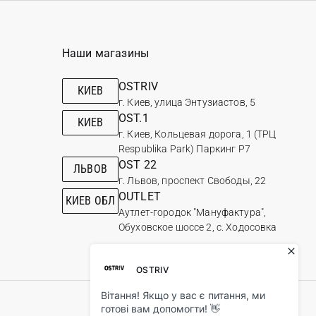
Наши магазины
OSTRIV
КИЕВ
г. Киев, улица Энтузиастов, 5
OST.1
КИЕВ
г. Киев, Кольцевая дорога, 1 (ТРЦ
Respublika Park) Паркинг Р7
OST 22
ЛЬВОВ
г. Львов, проспект Свободы, 22
OUTLET
КИЕВ ОБЛ
Аутлет-городок "Мануфактура",
Обуховское шоссе 2, с. Ходосовка