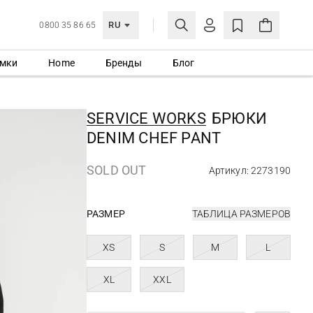
RU
0800 35 86 65
мки
Home
Бренды
Блог
ЛИЧНЫЙ КАБИНЕТ
ВОЙТИ
SERVICE WORKS
БРЮКИ
Еще не зарегистрированы?
DENIM CHEF PANT
СОЗДАТЬ УЧЕТНУЮ ЗАПИСЬ
SOLD OUT
Артикул: 2273190
РАЗМЕР
ТАБЛИЦА РАЗМЕРОВ
XS
S
M
L
XL
XXL