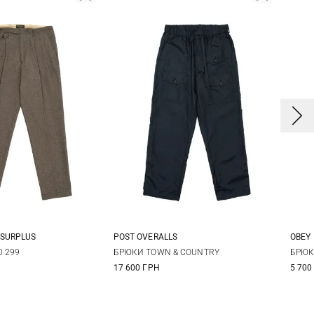
 SURPLUS
POST OVERALLS
OBEY
8
50
52
M
L
XL
3
D 299
БРЮКИ TOWN & COUNTRY
БРЮК
17 600 ГРН
5 700
3