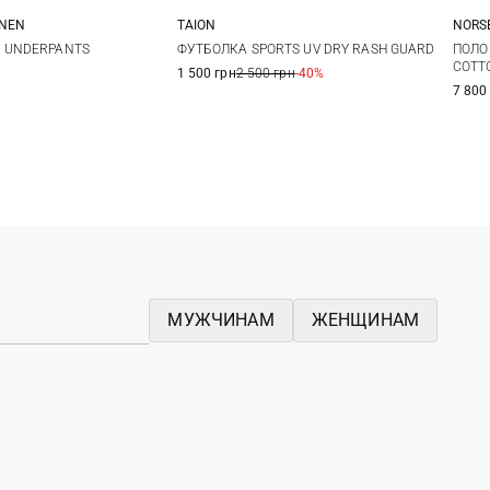
ANEN
TAION
NORS
M
L
XL
S
M
L
S
 UNDERPANTS
ФУТБОЛКА SPORTS UV DRY RASH GUARD
ПОЛО
COTT
1 500 грн
2 500 грн
-40%
7 800
МУЖЧИНАМ
ЖЕНЩИНАМ