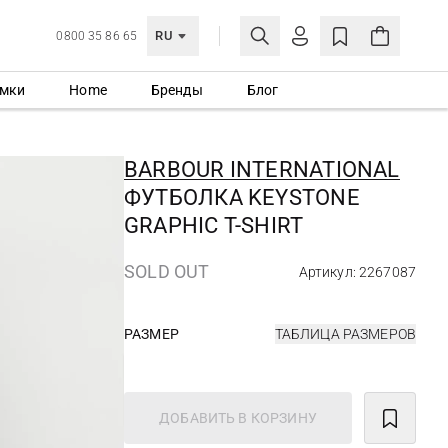
RU
0800 35 86 65
мки
Home
Бренды
Блог
ЛИЧНЫЙ КАБИНЕТ
ВОЙТИ
BARBOUR INTERNATIONAL
Еще не зарегистрированы?
ФУТБОЛКА KEYSTONE
СОЗДАТЬ УЧЕТНУЮ ЗАПИСЬ
GRAPHIC T-SHIRT
SOLD OUT
Артикул: 2267087
РАЗМЕР
ТАБЛИЦА РАЗМЕРОВ
ДОБАВИТЬ В КОРЗИНУ