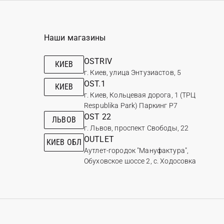
Наши магазины
OSTRIV
КИЕВ
г. Киев, улица Энтузиастов, 5
OST.1
КИЕВ
г. Киев, Кольцевая дорога, 1 (ТРЦ
Respublika Park) Паркинг Р7
OST 22
ЛЬВОВ
г. Львов, проспект Свободы, 22
OUTLET
КИЕВ ОБЛ
Аутлет-городок "Мануфактура",
Обуховское шоссе 2, с. Ходосовка