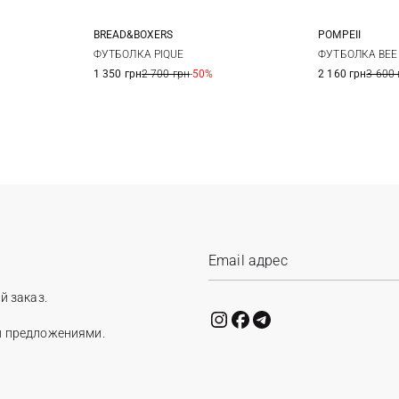
POMPEII
BREAD&BOXERS
S
L
XL
M
ФУТБОЛКА BEE
ФУТБОЛКА PIQUE
2 160 грн
3 600 
1 350 грн
2 700 грн
-50%
й заказ.
и предложениями.