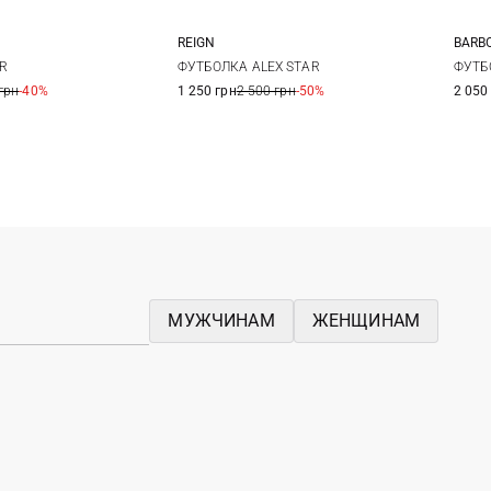
REIGN
BARB
M
L
XL
L
3
R
ФУТБОЛКА ALEX STAR
ФУТБ
грн
-40%
1 250 грн
2 500 грн
-50%
2 050
4
МУЖЧИНАМ
ЖЕНЩИНАМ