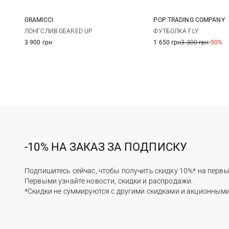
GRAMICCI
POP TRADING COMPANY
S
M
L
XL
S
M
ЛОНГСЛИВ GEARED UP
ФУТБОЛКА FLY
3 900 грн
1 650 грн
3 300 грн
-50%
-10% НА ЗАКАЗ ЗА ПОДПИСКУ
Подпишитесь сейчас, чтобы получить скидку 10%* на первы
Первыми узнайте новости, скидки и распродажи.
*Скидки не суммируются с другими скидками и акционным