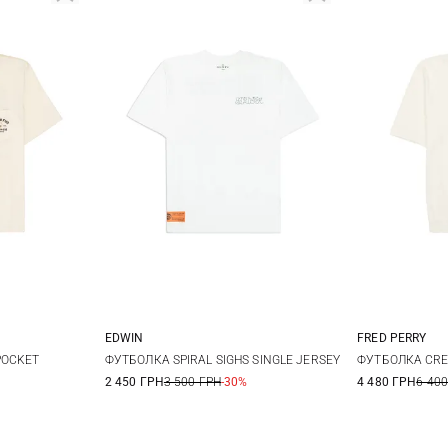
EDWIN
FRED PERRY
XL
XXL
S
M
L
XL
M
POCKET
ФУТБОЛКА SPIRAL SIGHS SINGLE JERSEY
ФУТБОЛКА CRE
2 450 ГРН
3 500 ГРН
-30%
4 480 ГРН
6 400
XXL