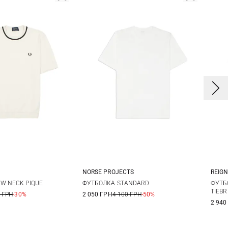
NORSE PROJECTS
REIG
L
XL
XXL
M
L
XL
W NECK PIQUE
ФУТБОЛКА STANDARD
ФУТБ
TIEB
 ГРН
-30%
2 050 ГРН
4 100 ГРН
-50%
2 940