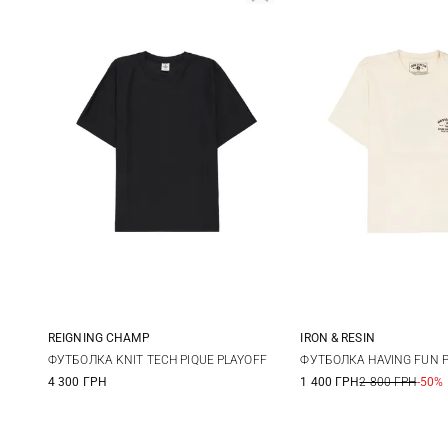
REIGNING CHAMP
IRON & RESIN
M
L
XL
XXL
M
L
ФУТБОЛКА KNIT TECH PIQUE PLAYOFF
ФУТБОЛКА HAVING FUN 
4 300 ГРН
1 400 ГРН
2 800 ГРН
-50%