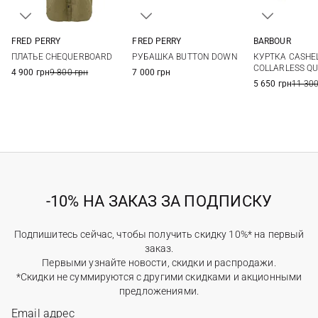
FRED PERRY
FRED PERRY
BARBOUR
6
8
10
12
6
8
10
12
6
8
ПЛАТЬЕ CHEQUERBOARD
РУБАШКА BUTTON DOWN
КУРТКА CASHE
COLLARLESS QU
4 900 грн
9 800 грн
7 000 грн
5 650 грн
11 300
-10% НА ЗАКАЗ ЗА ПОДПИСКУ
Подпишитесь сейчас, чтобы получить скидку 10%* на первый
заказ.
Первыми узнайте новости, скидки и распродажи.
*Скидки не суммируются с другими скидками и акционными
предложениями.