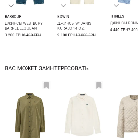
THRILLS
BARBOUR
EDWIN
6
7
8
10
12
14
26
27
28
29
ДЖИНСЫ RONN
ДЖИНСЫ WESTBURY
ДЖИНСЫ W' JANIS
16
18
BARREL LEG JEAN
KURABO 14 O.Z.
4 440 ГРН
7 400
3 200 ГРН
6 400 ГРН
9 100 ГРН
13 000 ГРН
ВАС МОЖЕТ ЗАИНТЕРЕСОВАТЬ