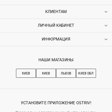
КЛИЕНТАМ
ЛИЧНЫЙ КАБИНЕТ
Контакты
Доставка
Оплата
ИНФОРМАЦИЯ
Войти
Возврат
Регистрация
Гарантия
Мои заказы
Программа лояльности
Вакансии
Избранное
Наши магазини
НАШИ МАГАЗИНЫ
Ostriv Club+
Про OSTRIV
Подписка на новости
Рекомендации по уходу
КИЕВ
КИЕВ
ЛЬВОВ
КИЕВ ОБЛ
УСТАНОВИТЕ ПРИЛОЖЕНИЕ OSTRIV!