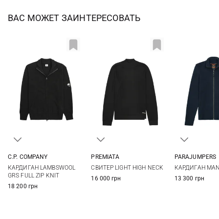
ВАС МОЖЕТ ЗАИНТЕРЕСОВАТЬ
C.P. COMPANY
PREMIATA
PARAJUMPERS
S
M
L
XL
S
M
L
XL
M
L
КАРДИГАН LAMBSWOOL
СВИТЕР LIGHT HIGH NECK
КАРДИГАН MA
XXL
3XL
XXL
3XL
GRS FULL ZIP KNIT
16 000 грн
13 300 грн
18 200 грн