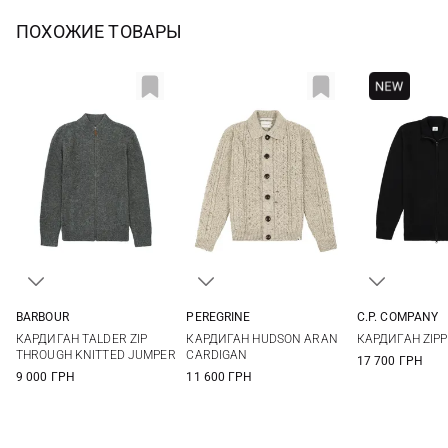
ПОХОЖИЕ ТОВАРЫ
BARBOUR
PEREGRINE
C.P. COMPANY
M
L
XL
XXL
M
L
XL
XXL
S
M
КАРДИГАН TALDER ZIP
КАРДИГАН HUDSON ARAN
КАРДИГАН ZIPP
XXL
3XL
THROUGH KNITTED JUMPER
CARDIGAN
17 700 ГРН
9 000 ГРН
11 600 ГРН