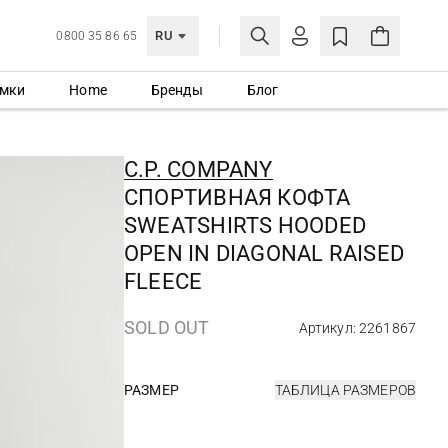
RU
0800 35 86 65
мки
Home
Бренды
Блог
ЛИЧНЫЙ КАБИНЕТ
ВОЙТИ
C.P. COMPANY
Еще не зарегистрированы?
СПОРТИВНАЯ КОФТА
СОЗДАТЬ УЧЕТНУЮ ЗАПИСЬ
SWEATSHIRTS HOODED
OPEN IN DIAGONAL RAISED
FLEECE
SOLD OUT
Артикул: 2261867
РАЗМЕР
ТАБЛИЦА РАЗМЕРОВ