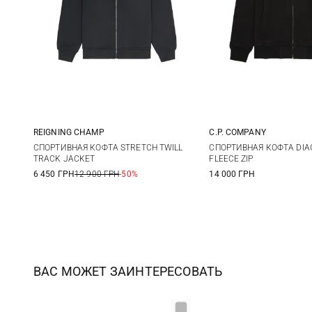
REIGNING CHAMP
C.P. COMPANY
M
L
XL
XXL
S
M
СПОРТИВНАЯ КОФТА STRETCH TWILL
СПОРТИВНАЯ КОФТА DIA
TRACK JACKET
FLEECE ZIP
XXL
3XL
6 450 ГРН
12 900 ГРН
-50%
14 000 ГРН
ВАС МОЖЕТ ЗАИНТЕРЕСОВАТЬ