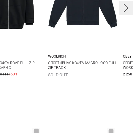
E
WOOLRICH
OBEY
M
L
XL
M
L
XL
XXL
X
ФТА ROVE FULL ZIP
СПОРТИВНАЯ КОФТА MACRO LOGO FULL-
СПОР
RAPHIC
ZIP TRACK
WORKS
3XL
X
00 ГРН
-50%
2 250
SOLD OUT