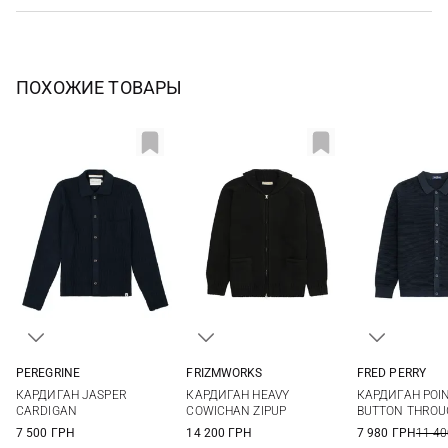
ПОХОЖИЕ ТОВАРЫ
PEREGRINE
FRIZMWORKS
FRED PERRY
S
M
L
XL
M
L
XL
M
L
КАРДИГАН JASPER
КАРДИГАН HEAVY
КАРДИГАН POI
CARDIGAN
COWICHAN ZIPUP
BUTTON THROU
7 500 ГРН
14 200 ГРН
7 980 ГРН
11 40