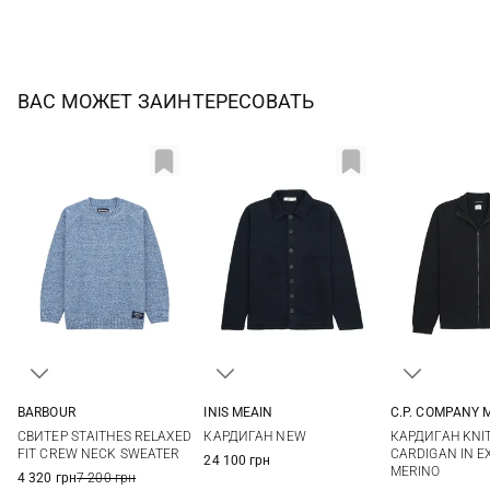
ВАС МОЖЕТ ЗАИНТЕРЕСОВАТЬ
BARBOUR
INIS MEAIN
C.P. COMPANY 
M
L
XL
XXL
M
L
XL
XXL
M
L
СВИТЕР STAITHES RELAXED
КАРДИГАН NEW
КАРДИГАН KNI
FIT CREW NECK SWEATER
CARDIGAN IN E
24 100 грн
MERINO
4 320 грн
7 200 грн