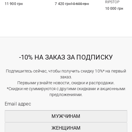
10,5 US
11 US
11,5 US
12 US
45
45
RIPSTOP
11 900 грн
7 420 грн
10 600 грн
10 000 грн
-10% НА ЗАКАЗ ЗА ПОДПИСКУ
Подпишитесь сейчас, чтобы получить скидку 10%* на первый
заказ.
Первыми узнайте новости, скидки и распродажи.
*Скидки не суммируются с другими скидками и акционными
предложениями.
МУЖЧИНАМ
ЖЕНЩИНАМ