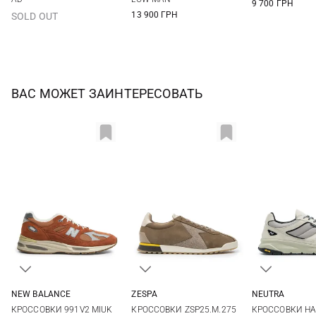
9 700 ГРН
47
13 900 ГРН
SOLD OUT
ВАС МОЖЕТ ЗАИНТЕРЕСОВАТЬ
NEW BALANCE
ZESPA
NEUTRA
8,5 US
9 US
9,5 US
10 US
41
42
43
44
41
42
КРОССОВКИ 991V2 MIUK
КРОССОВКИ ZSP25.M.275
КРОССОВКИ HA