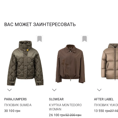
ВАС МОЖЕТ ЗАИНТЕРЕСОВАТЬ
PARAJUMPERS
SLOWEAR
AFTER LABEL
XS
S
M
L
38
40
42
XS
S
ПУХОВИК SUMIDA
КУРТКА MONTEDORO
ПУХОВИК YUKO
WOMAN
30 100 грн
13 550 грн
27 1
26 100 грн
52 200 грн