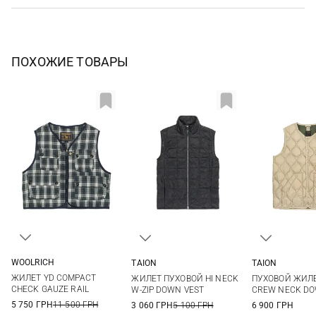
ПОХОЖИЕ ТОВАРЫ
WOOLRICH
TAION
TAION
S
XS
S
M
L
XS
S
ЖИЛЕТ YD COMPACT
ЖИЛЕТ ПУХОВОЙ HI NECK
ПУХОВОЙ ЖИЛЕ
XL
XXL
CHECK GAUZE RAIL
W-ZIP DOWN VEST
CREW NECK D
5 750 ГРН
11 500 ГРН
3 060 ГРН
5 100 ГРН
6 900 ГРН