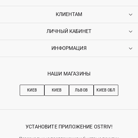
КЛИЕНТАМ
ЛИЧНЫЙ КАБИНЕТ
Контакты
Доставка
Оплата
ИНФОРМАЦИЯ
Войти
Возврат
Регистрация
Гарантия
Мои заказы
Программа лояльности
Вакансии
Избранное
Наши магазини
НАШИ МАГАЗИНЫ
Ostriv Club+
Про OSTRIV
Подписка на новости
Рекомендации по уходу
КИЕВ
КИЕВ
ЛЬВОВ
КИЕВ ОБЛ
УСТАНОВИТЕ ПРИЛОЖЕНИЕ OSTRIV!