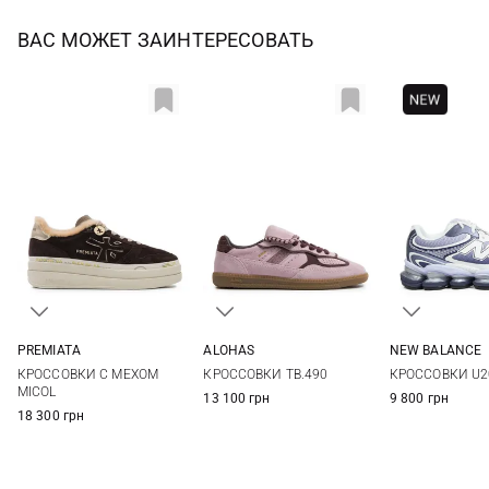
ВАС МОЖЕТ ЗАИНТЕРЕСОВАТЬ
PREMIATA
ALOHAS
NEW BALANCE
36
37
38
39
36
37
38
39
5 US
5,5 US
КРОССОВКИ С МЕХОМ
КРОССОВКИ TB.490
КРОССОВКИ U2
40
41
40
41
7 US
7,5 US
MICOL
13 100 грн
9 800 грн
18 300 грн