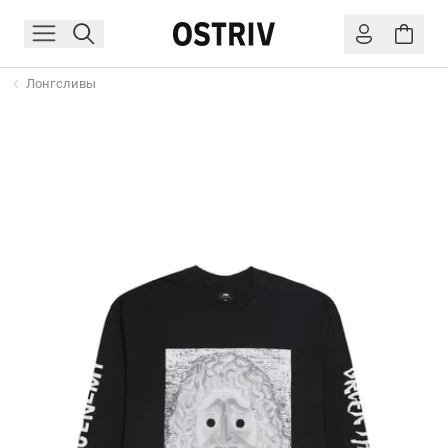
Лонгсливы