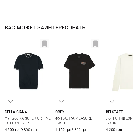
ВАС МОЖЕТ ЗАИНТЕРЕСОВАТЬ
DELLA CIANA
OBEY
BELSTAFF
50
52
54
56
M
L
XL
XXL
S
M
ФУТБОЛКА SUPERIOR FINE
ФУТБОЛКА MEASURE
ЛОНГСЛИВ LON
58
XXL
COTTON CREPE
TWICE
T-SHIRT
4 900 грн
9 800 грн
1 150 грн
2 300 грн
4 200 грн