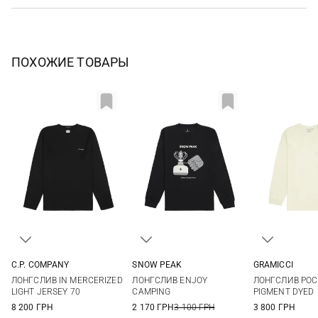
ПОХОЖИЕ ТОВАРЫ
C.P. COMPANY
SNOW PEAK
GRAMICCI
M
L
XL
XXL
S
M
L
XL
XS
S
ЛОНГСЛИВ IN MERCERIZED
ЛОНГСЛИВ ENJOY
ЛОНГСЛИВ POC
XL
LIGHT JERSEY 70
CAMPING
PIGMENT DYED
8 200 ГРН
2 170 ГРН
3 100 ГРН
3 800 ГРН