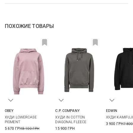
ПОХОЖИЕ ТОВАРЫ
OBEY
C.P. COMPANY
EDWIN
S
M
M
L
XL
S
M
ХУДИ LOWERCASE
ХУДИ IN COTTON
ХУДИ KAMIFUJI
XXL
PIGMENT
DIAGONAL FLEECE
3 900 ГРН
7 800
5 670 ГРН
8 100 ГРН
15 900 ГРН