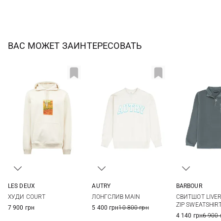
ВАС МОЖЕТ ЗАИНТЕРЕСОВАТЬ
AUTRY
LES DEUX
BARBOUR
S
M
L
S
M
L
XL
M
L
ЛОНГСЛИВ MAIN
ХУДИ COURT
СВИТШОТ LIVE
3XL
ZIP SWEATSHIR
5 400 грн
10 800 грн
7 900 грн
4 140 грн
6 900 