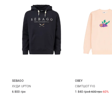
SEBAGO
OBEY
M
L
XL
XXL
XS
S
ХУДИ UPTON
СВИТШОТ FIG
6 800 грн
1 840 грн
4 600 грн
-60%
XL