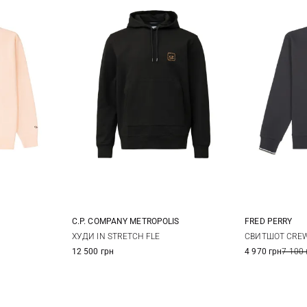
C.P. COMPANY METROPOLIS
FRED PERRY
M
L
M
L
XL
S
ХУДИ IN STRETCH FLE
СВИТШОТ CRE
12 500 грн
4 970 грн
7 100 