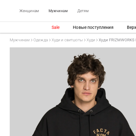
Женщинам
Мужчинам
Детям
Sale
Новые поступления
Вер
Мужчинам
Одежда
Худи и свитшоты
Худи
Худи FRIZMWORKS 