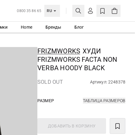
RU
0800 35 86 65
мки
Home
Бренды
Блог
ЛИЧНЫЙ КАБИНЕТ
ВОЙТИ
FRIZMWORKS
ХУДИ
Еще не зарегистрированы?
FRIZMWORKS FACTA NON
СОЗДАТЬ УЧЕТНУЮ ЗАПИСЬ
VERBA HOODY BLACK
SOLD OUT
Артикул: 2248378
РАЗМЕР
ТАБЛИЦА РАЗМЕРОВ
ДОБАВИТЬ В КОРЗИНУ