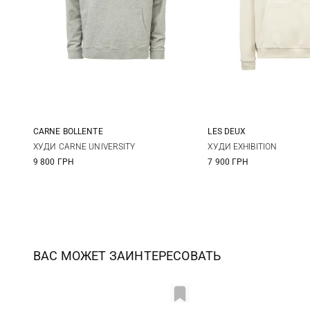
CARNE BOLLENTE
LES DEUX
S
M
L
S
M
ХУДИ CARNE UNIVERSITY
ХУДИ EXHIBITION
9 800 ГРН
7 900 ГРН
ВАС МОЖЕТ ЗАИНТЕРЕСОВАТЬ