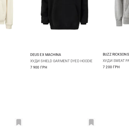
BUZZ RICKSONS
DEUS EX MACHINА
M
L
XL
S
M
L
XL
ХУДИ SWEAT PA
ХУДИ SHIELD GARMENT DYED HOODIE
7 200 ГРН
7 900 ГРН
XXL