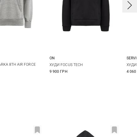
ON
SERV
L
XL
XXL
M
XL
S
RKA 8TH AIR FORCE
ХУДИ FOCUS TECH
ХУДИ
9 900 ГРН
4 060