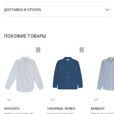
ДОСТАВКА И ОПЛАТА
ПОХОЖИЕ ТОВАРЫ
WOOLRICH
UNIVERSAL WORKS
BARBOUR
M
L
XL
XXL
M
L
XL
XXL
S
M