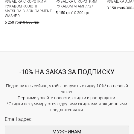
РУБАШКА С КОРОТКИМ
РУБАШКА С КОРОТКИМ
РУБАШКА ADA
XXL
56
РУКАВОМ KOUICHI
РУКАВОМ MIAMI 7737
3 150 грн
6 300 
MATSUDA BLACK GARMENT
5 150 грн
10 300 грн
WASHED
5 250 грн
10 500 грн
-10% НА ЗАКАЗ ЗА ПОДПИСКУ
Подпишитесь сейчас, чтобы получить скидку 10%* на первый
заказ.
Первыми узнайте новости, скидки и распродажи.
*Скидки не суммируются с другими скидками и акционными
предложениями.
МУЖЧИНАМ