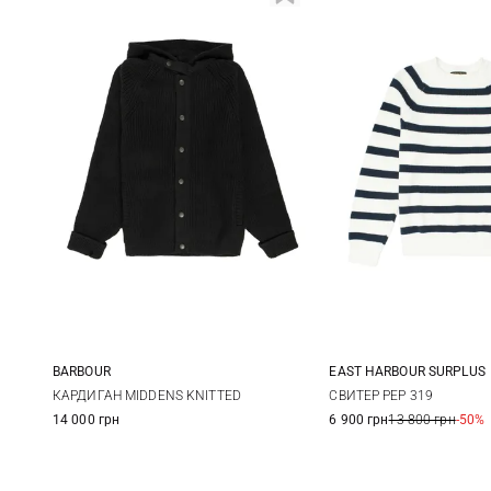
BARBOUR
EAST HARBOUR SURPLUS
XS
S
M
L
M
L
КАРДИГАН MIDDENS KNITTED
СВИТЕР PEP 319
14 000 грн
6 900 грн
13 800 грн
-50%
XL