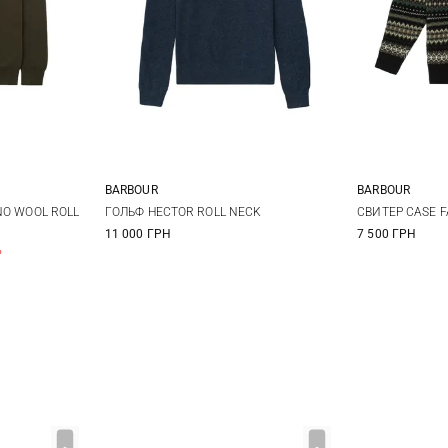
BARBOUR
BARBOUR
XL
XXL
S
M
L
XL
M
NO WOOL ROLL
ГОЛЬФ HECTOR ROLL NECK
СВИТЕР CASE F
11 000 ГРН
7 500 ГРН
XXL
%