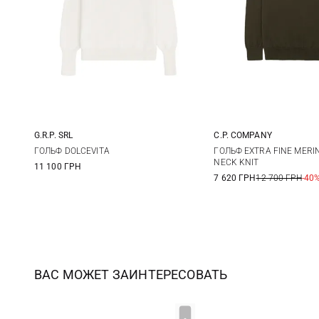
G.R.P. SRL
C.P. COMPANY
3
4
5
6
M
L
ГОЛЬФ DOLCEVITA
ГОЛЬФ EXTRA FINE MERI
NECK KNIT
11 100 ГРН
7 620 ГРН
12 700 ГРН
-40
ВАС МОЖЕТ ЗАИНТЕРЕСОВАТЬ