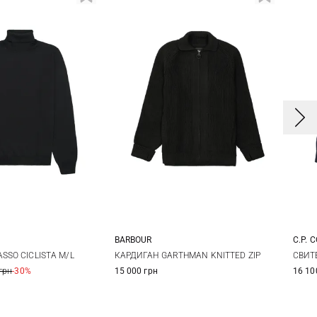
BARBOUR
C.P. 
8
50
52
S
M
L
XL
S
SSO CICLISTA M/L
КАРДИГАН GARTHMAN KNITTED ZIP
СВИТ
грн
-30%
15 000 грн
16 10
6
58
XXL
XX