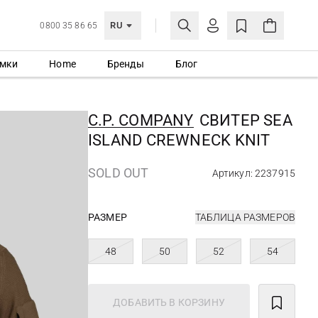
RU
0800 35 86 65
мки
Home
Бренды
Блог
ЛИЧНЫЙ КАБИНЕТ
ВОЙТИ
C.P. COMPANY
СВИТЕР SEA
Еще не зарегистрированы?
ISLAND CREWNECK KNIT
СОЗДАТЬ УЧЕТНУЮ ЗАПИСЬ
SOLD OUT
Артикул: 2237915
РАЗМЕР
ТАБЛИЦА РАЗМЕРОВ
48
50
52
54
ДОБАВИТЬ В КОРЗИНУ