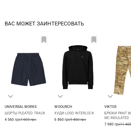
ВАС МОЖЕТ ЗАИНТЕРЕСОВАТЬ
UNIVERSAL WORKS
WOOLRICH
VIKTOS
30
32
34
36
S
M
L
XL
30/32
32/32
ШОРТЫ PLEATED TRACK
ХУДИ LOGO INTERLOCK
БРЮКИ PANT 
38/34
MC INSULATED
4 560 грн
7 600 грн
6 860 грн
9 800 грн
7 980 грн
11 400