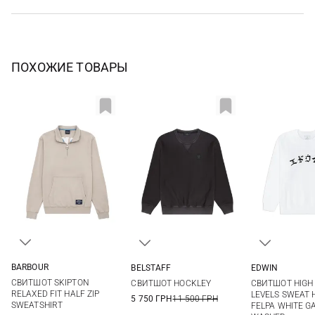
ПОХОЖИЕ ТОВАРЫ
BARBOUR
BELSTAFF
EDWIN
M
L
XL
XXL
S
M
L
XL
XS
S
СВИТШОТ SKIPTON
СВИТШОТ HOCKLEY
СВИТШОТ HIGH 
XXL
XL
XXL
RELAXED FIT HALF ZIP
LEVELS SWEAT 
5 750 ГРН
11 500 ГРН
SWEATSHIRT
FELPA WHITE 