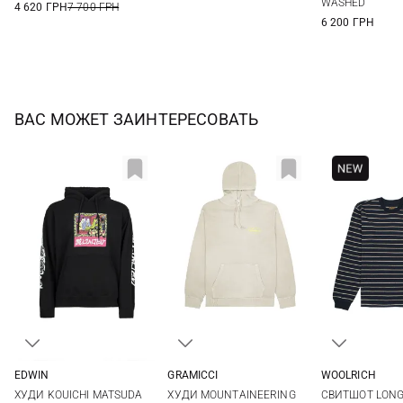
WASHED
4 620 ГРН
7 700 ГРН
6 200 ГРН
ВАС МОЖЕТ ЗАИНТЕРЕСОВАТЬ
EDWIN
GRAMICCI
WOOLRICH
S
M
L
XL
XS
S
M
L
L
ХУДИ KOUICHI MATSUDA
ХУДИ MOUNTAINEERING
СВИТШОТ LONG