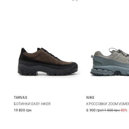
TARVAS
NIKE
41
42
42,5
43
8,5 US
9 US
9,
БОТИНКИ EASY HIKER
КРОССОВКИ ZOOM VOMER
19 800 грн
6 900 грн
11 500 грн
-40%
10,5 US
11 US
44
44,5
45
46