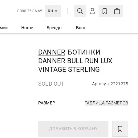
RU
0800 35 86 65
мки
Home
Бренды
Блог
ЛИЧНЫЙ КАБИНЕТ
ВОЙТИ
DANNER
БОТИНКИ
Еще не зарегистрированы?
DANNER BULL RUN LUX
СОЗДАТЬ УЧЕТНУЮ ЗАПИСЬ
VINTAGE STERLING
SOLD OUT
Артикул: 2221275
РАЗМЕР
ТАБЛИЦА РАЗМЕРОВ
ДОБАВИТЬ В КОРЗИНУ