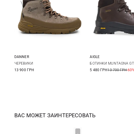
DANNER
AIGLE
8,5 US
9 US
9,5 US
10 US
40
41
ЧЕРЕВИКИ
БОТИНКИ MUNTAGNA GT
13 900 ГРН
5 480 ГРН
13 700 ГРН
-60
10,5 US
11 US
11,5 US
44
45
ВАС МОЖЕТ ЗАИНТЕРЕСОВАТЬ