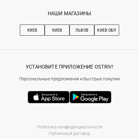
Мои заказы
Программа лояльности
Вакансии
Избранное
Наши магазини
НАШИ МАГАЗИНЫ
Ostriv Club+
Про OSTRIV
Подписка на новости
Рекомендации по уходу
КИЕВ
КИЕВ
ЛЬВОВ
КИЕВ ОБЛ
УСТАНОВИТЕ ПРИЛОЖЕНИЕ OSTRIV!
Персональные предложения и быстрые покупки
Политика конфиденциальности
Публичный договор