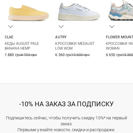
CLAE
AUTRY
FLOWER MOUNT
4 US
5 US
5,5 US
6 US
36
37
38
39
35
36
КЕДЫ AUGUST PALE
КРОССОВКИ MEDALIST
КРОССОВКИ YA
6,5 US
7 US
7,5 US
8 US
40
41
39
40
BANANA HEMP
LOW WOM
WOMAN
1 880 грн
4 700 грн
6 360 грн
10 600 грн
6 650 грн
13 300
-10% НА ЗАКАЗ ЗА ПОДПИСКУ
Подпишитесь сейчас, чтобы получить скидку 10%* на первый
заказ.
Первыми узнайте новости, скидки и распродажи.