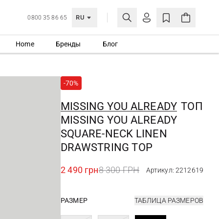
RU
0800 35 86 65
Home
Бренды
Блог
ЛИЧНЫЙ КАБИНЕТ
ВОЙТИ
-70%
Еще не зарегистрированы?
СОЗДАТЬ УЧЕТНУЮ ЗАПИСЬ
MISSING YOU ALREADY
ТОП
MISSING YOU ALREADY
SQUARE-NECK LINEN
DRAWSTRING TOP
2 490 грн
8 300 ГРН
Артикул: 2212619
РАЗМЕР
ТАБЛИЦА РАЗМЕРОВ