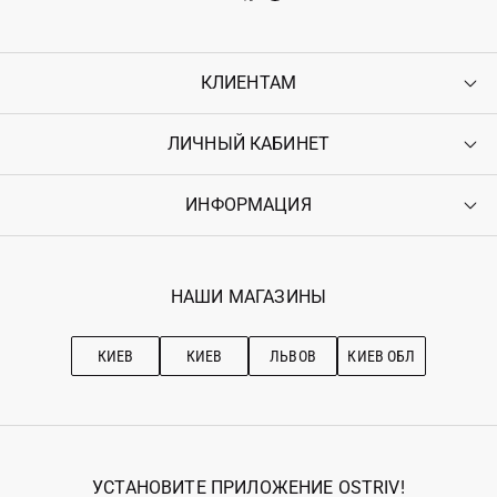
КЛИЕНТАМ
ЛИЧНЫЙ КАБИНЕТ
Контакты
Доставка
Оплата
ИНФОРМАЦИЯ
Войти
Возврат
Регистрация
Гарантия
Мои заказы
Программа лояльности
Вакансии
Избранное
Наши магазини
НАШИ МАГАЗИНЫ
Ostriv Club+
Про OSTRIV
Подписка на новости
Рекомендации по уходу
КИЕВ
КИЕВ
ЛЬВОВ
КИЕВ ОБЛ
УСТАНОВИТЕ ПРИЛОЖЕНИЕ OSTRIV!