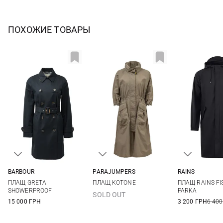
ПОХОЖИЕ ТОВАРЫ
BARBOUR
PARAJUMPERS
RAINS
8
10
12
14
XS
S
M
L
XS
S
ПЛАЩ GRETA
ПЛАЩ KOTONE
ПЛАЩ RAINS FI
16
XL
SHOWERPROOF
PARKA
SOLD OUT
15 000 ГРН
3 200 ГРН
6 400