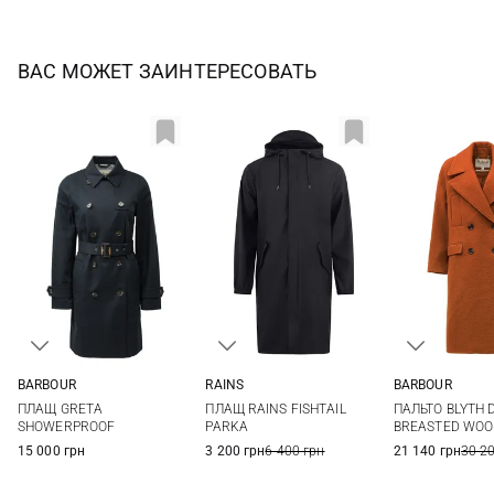
ВАС МОЖЕТ ЗАИНТЕРЕСОВАТЬ
BARBOUR
RAINS
BARBOUR
8
10
12
14
XS
S
M
L
8
10
ПЛАЩ GRETA
ПЛАЩ RAINS FISHTAIL
ПАЛЬТО BLYTH 
16
XL
SHOWERPROOF
PARKA
BREASTED WOO
15 000 грн
3 200 грн
6 400 грн
21 140 грн
30 2