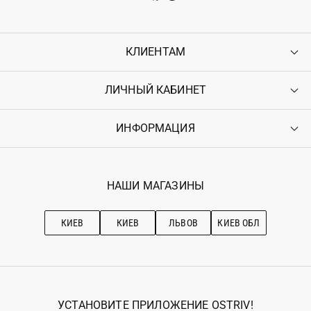
КЛИЕНТАМ
ЛИЧНЫЙ КАБИНЕТ
Контакты
Доставка
Оплата
ИНФОРМАЦИЯ
Войти
Возврат
Регистрация
Гарантия
Мои заказы
Программа лояльности
Вакансии
Избранное
Наши магазини
НАШИ МАГАЗИНЫ
Ostriv Club+
Про OSTRIV
Подписка на новости
Рекомендации по уходу
КИЕВ
КИЕВ
ЛЬВОВ
КИЕВ ОБЛ
УСТАНОВИТЕ ПРИЛОЖЕНИЕ OSTRIV!