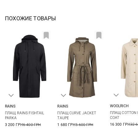
ПОХОЖИЕ ТОВАРЫ
WOOLRICH
RAINS
RAINS
XS
S
XS
S
M
L
XS/S
XXS/XS
ПЛАЩ COTTON 
ПЛАЩ RAINS FISHTAIL
ПЛАЩ CURVE JACKET
XL
COAT
PARKA
TAUPE
16 300 ГРН
32 
3 200 ГРН
6 400 ГРН
1 680 ГРН
5 600 ГРН