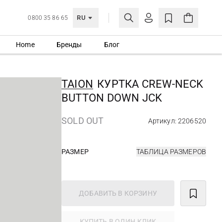
RU
0800 35 86 65
Home
Бренды
Блог
ЛИЧНЫЙ КАБИНЕТ
ВОЙТИ
TAION
КУРТКА CREW-NECK
Еще не зарегистрированы?
BUTTON DOWN JCK
СОЗДАТЬ УЧЕТНУЮ ЗАПИСЬ
SOLD OUT
Артикул: 2206520
РАЗМЕР
ТАБЛИЦА РАЗМЕРОВ
ДОБАВИТЬ В КОРЗИНУ
КУПИТЬ В ОДИН КЛИК