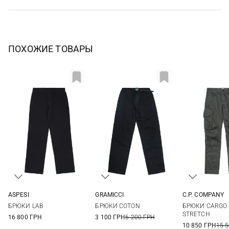
ПОХОЖИЕ ТОВАРЫ
ASPESI
GRAMICCI
C.P. COMPANY
48
50
52
54
XS
S
M
L
44
46
БРЮКИ LAB
БРЮКИ COTON
БРЮКИ CARGO I
XL
XXL
52
54
STRETCH
16 800 ГРН
3 100 ГРН
6 200 ГРН
10 850 ГРН
15 