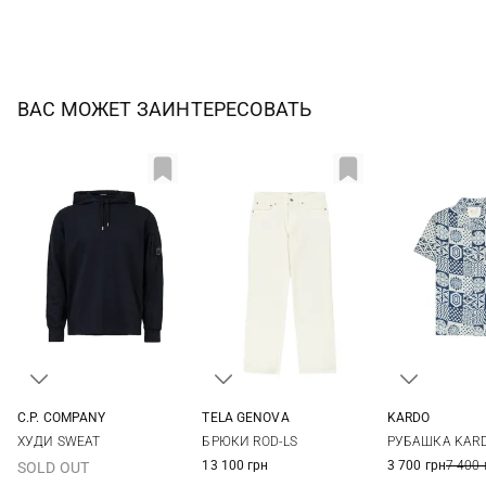
ВАС МОЖЕТ ЗАИНТЕРЕСОВАТЬ
C.P. COMPANY
TELA GENOVA
KARDO
XS
S
M
L
31
32
33
34
M
L
ХУДИ SWEAT
БРЮКИ ROD-LS
РУБАШКА KARD
3XL
13 100 грн
3 700 грн
7 400 
SOLD OUT