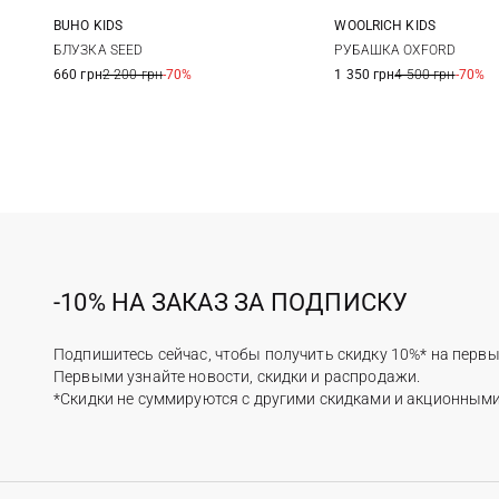
BUHO KIDS
WOOLRICH KIDS
4
6
8
10
6
8
БЛУЗКА SEED
РУБАШКА OXFORD
660 грн
2 200 грн
-70%
1 350 грн
4 500 грн
-70%
12
-10% НА ЗАКАЗ ЗА ПОДПИСКУ
Подпишитесь сейчас, чтобы получить скидку 10%* на первы
Первыми узнайте новости, скидки и распродажи.
*Скидки не суммируются с другими скидками и акционным