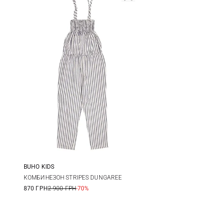
BUHO KIDS
4
6
8
10
КОМБИНЕЗОН STRIPES DUNGAREE
870 ГРН
2 900 ГРН
-70%