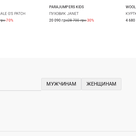
PARAJUMPERS KIDS
WOOL
4
6
8
10
12
14
16
8
LE G'S PATCH
ПУХОВИК JANET
КУРТК
грн
-70%
20 090 грн
28 700 грн
-30%
4 680
2
МУЖЧИНАМ
ЖЕНЩИНАМ