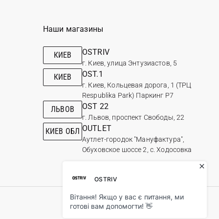
Наши магазины
OSTRIV
КИЕВ
г. Киев, улица Энтузиастов, 5
OST.1
КИЕВ
г. Киев, Кольцевая дорога, 1 (ТРЦ
Respublika Park) Паркинг Р7
OST 22
ЛЬВОВ
г. Львов, проспект Свободы, 22
OUTLET
КИЕВ ОБЛ
Аутлет-городок "Мануфактура",
Обуховское шоссе 2, с. Ходосовка