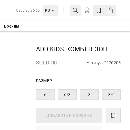
RU
0800 35 86 65
Бренды
ЛИЧНЫЙ КАБИНЕТ
ВОЙТИ
ADD KIDS
КОМБІНЕЗОН
Еще не зарегистрированы?
СОЗДАТЬ УЧЕТНУЮ ЗАПИСЬ
SOLD OUT
Артикул: 2176205
РАЗМЕР
6
6/8
8
8/6
ДОБАВИТЬ В КОРЗИНУ