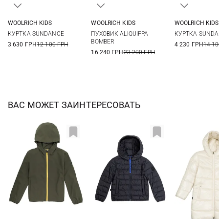
WOOLRICH KIDS
WOOLRICH KIDS
WOOLRICH KIDS
6
8
10
8
10
12
14
8
КУРТКА SUNDANCE
ПУХОВИК ALIQUIPPA
КУРТКА SUND
BOMBER
3 630 ГРН
12 100 ГРН
4 230 ГРН
14 10
16 240 ГРН
23 200 ГРН
ВАС МОЖЕТ ЗАИНТЕРЕСОВАТЬ