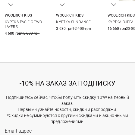
WOOLRICH KIDS
WOOLRICH KIDS
WOOLRICH KIDS
8
6
8
10
8
10
КУРТКА PACIFIC TWO
КУРТКА SUNDANCE
КУРТКА BUFFA
LAYERS
3 630 грн
12 100 грн
16 660 грн
23 8
4 680 грн
15 600 грн
-10% НА ЗАКАЗ ЗА ПОДПИСКУ
Подпишитесь сейчас, чтобы получить скидку 10%* на первый
заказ.
Первыми узнайте новости, скидки и распродажи.
*Скидки не суммируются с другими скидками и акционными
предложениями.