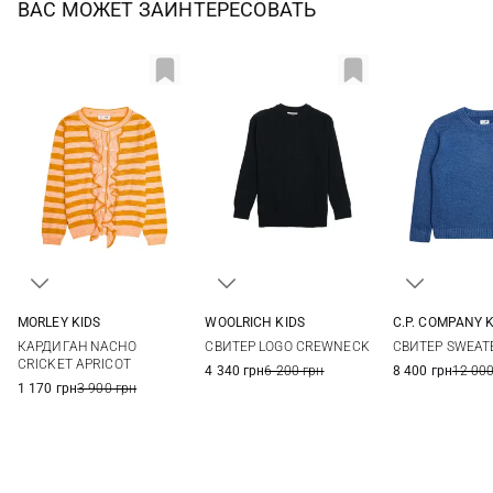
ВАС МОЖЕТ ЗАИНТЕРЕСОВАТЬ
MORLEY KIDS
WOOLRICH KIDS
C.P. COMPANY 
2
3
4
6
8
8
10
КАРДИГАН NACHO
СВИТЕР LOGO CREWNECK
СВИТЕР SWEAT
8
10
12
CRICKET APRICOT
4 340 грн
6 200 грн
8 400 грн
12 000
1 170 грн
3 900 грн