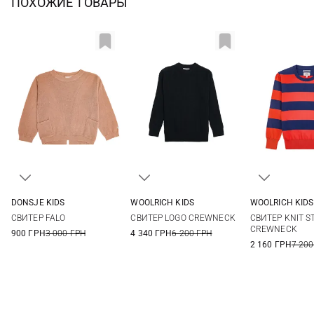
ПОХОЖИЕ ТОВАРЫ
DONSJE KIDS
WOOLRICH KIDS
WOOLRICH KIDS
2/3Y
4/5Y
6/7Y
7/8Y
8
8
СВИТЕР FALO
СВИТЕР LOGO CREWNECK
СВИТЕР KNIT S
18/24М
CREWNECK
900 ГРН
3 000 ГРН
4 340 ГРН
6 200 ГРН
2 160 ГРН
7 200