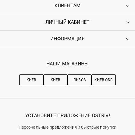
КЛИЕНТАМ
ЛИЧНЫЙ КАБИНЕТ
Контакты
Доставка
Оплата
ИНФОРМАЦИЯ
Войти
Возврат
Регистрация
Гарантия
Мои заказы
Программа лояльности
Вакансии
Избранное
Наши магазини
НАШИ МАГАЗИНЫ
Ostriv Club+
Про OSTRIV
Подписка на новости
Рекомендации по уходу
КИЕВ
КИЕВ
ЛЬВОВ
КИЕВ ОБЛ
УСТАНОВИТЕ ПРИЛОЖЕНИЕ OSTRIV!
Персональные предложения и быстрые покупки