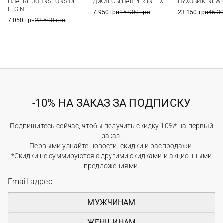
ПЛАТЬЕ JOHNSTONS OF
ДЖИНСЫ HARPER IN FIX
ПУХОВИК NEW 
29
ELGIN
7 950 грн
15 900 грн
23 150 грн
46 3
7 050 грн
23 500 грн
-10% НА ЗАКАЗ ЗА ПОДПИСКУ
Подпишитесь сейчас, чтобы получить скидку 10%* на первый
заказ.
Первыми узнайте новости, скидки и распродажи.
*Скидки не суммируются с другими скидками и акционными
предложениями.
МУЖЧИНАМ
ЖЕНЩИНАМ