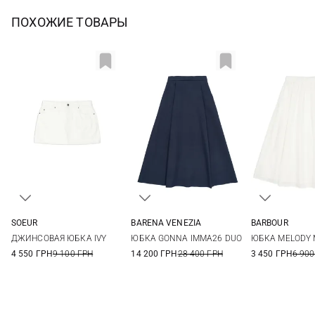
ПОХОЖИЕ ТОВАРЫ
SOEUR
BARENA VENEZIA
BARBOUR
34
36
38
40
38
40
42
8
10
ДЖИНСОВАЯ ЮБКА IVY
ЮБКА GONNA IMMA26 DUO
ЮБКА MELODY 
4 550 ГРН
9 100 ГРН
14 200 ГРН
28 400 ГРН
3 450 ГРН
6 900