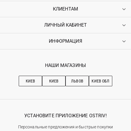
КЛИЕНТАМ
ЛИЧНЫЙ КАБИНЕТ
Контакты
Доставка
Оплата
ИНФОРМАЦИЯ
Войти
Возврат
Регистрация
Гарантия
Мои заказы
Программа лояльности
Вакансии
Избранное
Наши магазини
НАШИ МАГАЗИНЫ
Ostriv Club+
Про OSTRIV
Подписка на новости
Рекомендации по уходу
КИЕВ
КИЕВ
ЛЬВОВ
КИЕВ ОБЛ
УСТАНОВИТЕ ПРИЛОЖЕНИЕ OSTRIV!
Персональные предложения и быстрые покупки