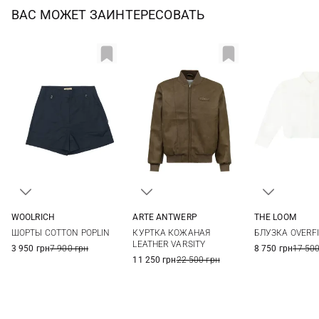
ВАС МОЖЕТ ЗАИНТЕРЕСОВАТЬ
WOOLRICH
ARTE ANTWERP
THE LOOM
25
26
27
28
XS
S
M
S
M
ШОРТЫ COTTON POPLIN
КУРТКА КОЖАНАЯ
БЛУЗКА OVERFI
LEATHER VARSITY
3 950 грн
7 900 грн
8 750 грн
17 500
11 250 грн
22 500 грн