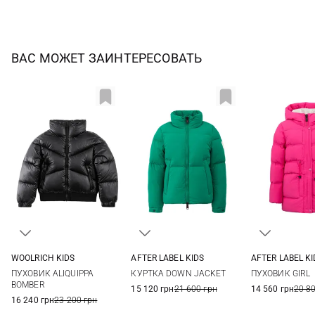
ВАС МОЖЕТ ЗАИНТЕРЕСОВАТЬ
WOOLRICH KIDS
AFTER LABEL KIDS
AFTER LABEL KI
8
10
12
14
10
12
14
16
4
6
ПУХОВИК ALIQUIPPA
КУРТКА DOWN JACKET
ПУХОВИК GIRL
BOMBER
15 120 грн
21 600 грн
14 560 грн
20 8
16 240 грн
23 200 грн