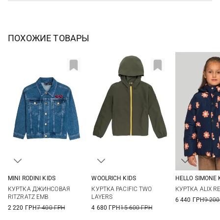
ПОХОЖИЕ ТОВАРЫ
MINI RODINI KIDS
WOOLRICH KIDS
HELLO SIMONE 
104/110
116/122
128/134
140/146
8
4
6
КУРТКА ДЖИНСОВАЯ
КУРТКА PACIFIC TWO
КУРТКА ALIX R
12
RITZRATZ EMB
LAYERS
6 440 ГРН
9 200
2 220 ГРН
7 400 ГРН
4 680 ГРН
15 600 ГРН