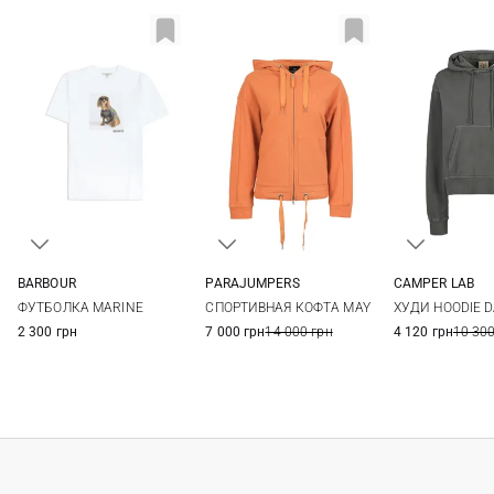
BARBOUR
PARAJUMPERS
CAMPER LAB
8
10
12
14
XS
S
M
L
S
M
ФУТБОЛКА MARINE
СПОРТИВНАЯ КОФТА MAY
ХУДИ HOODIE 
16
2 300 грн
7 000 грн
14 000 грн
4 120 грн
10 300