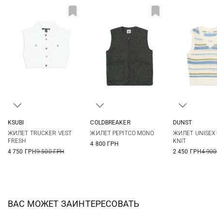
KSUBI
COLDBREAKER
DUNST
XS
S
M
XS
S
M
L
XS
S
ЖИЛЕТ TRUCKER VEST
ЖИЛЕТ PEPITCO MONO
ЖИЛЕТ UNISEX
XL
XXL
FRESH
KNIT
4 800 ГРН
4 750 ГРН
9 500 ГРН
2 450 ГРН
4 900
ВАС МОЖЕТ ЗАИНТЕРЕСОВАТЬ