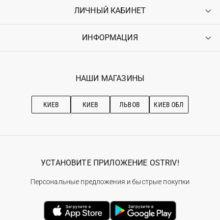
ЛИЧНЫЙ КАБИНЕТ
Контакты
Доставка
Оплата
ИНФОРМАЦИЯ
Войти
Возврат
Регистрация
Гарантия
Мои заказы
Программа лояльности
Вакансии
Избранное
Наши магазини
НАШИ МАГАЗИНЫ
Ostriv Club+
Про OSTRIV
Подписка на новости
Рекомендации по уходу
КИЕВ
КИЕВ
ЛЬВОВ
КИЕВ ОБЛ
УСТАНОВИТЕ ПРИЛОЖЕНИЕ OSTRIV!
Персональные предложения и быстрые покупки