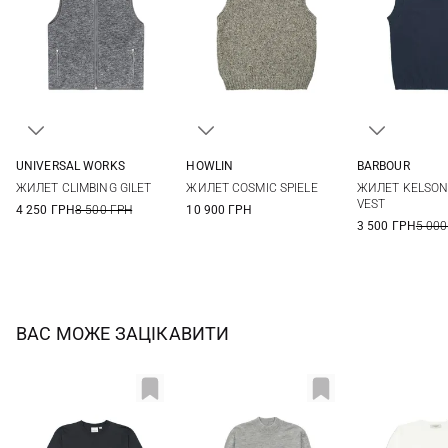
UNIVERSAL WORKS
HOWLIN
BARBOUR
M
L
XL
XXL
M
L
XL
M
L
ЖИЛЕТ CLIMBING GILET
ЖИЛЕТ COSMIC SPIELE
ЖИЛЕТ KELSON
VEST
4 250 ГРН
8 500 ГРН
10 900 ГРН
3 500 ГРН
5 000
ВАС МОЖЕ ЗАЦІКАВИТИ