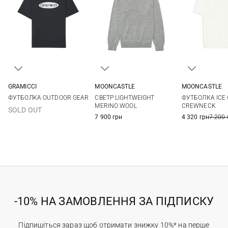
GRAMICCI
MOONCASTLE
MOONCASTLE
M
L
XL
S
M
L
XL
M
L
ФУТБОЛКА OUTDOOR GEAR
СВЕТР LIGHTWEIGHT
ФУТБОЛКА ICE
XXL
MERINO WOOL
CREWNECK
SOLD OUT
7 900 грн
4 320 грн
7 200 
-10% НА ЗАМОВЛЕННЯ ЗА ПІДПИСКУ
Підпишіться зараз щоб отримати знижку 10%* на перше