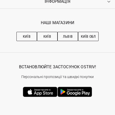
ІНФОРМАЦІЯ
Увійти
Повернення
Реєстрація
Гарантія
Мої замовлення
Програма лояльності
Вакансії
Обране
Наші магазини
НАШІ МАГАЗИНИ
Ostriv Club+
Про OSTRIV
Підписка на новини
Рекомендації з догляду
КИЇВ
КИЇВ
ЛЬВІВ
КИЇВ ОБЛ
ВСТАНОВЛЮЙТЕ ЗАСТОСУНОК OSTRIV!
Персональні пропозиції та швидкі покупки