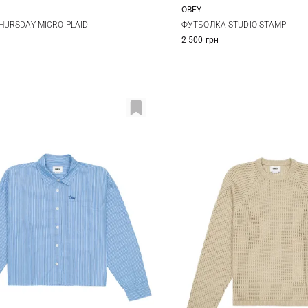
OBEY
S
M
L
XS
S
M
HURSDAY MICRO PLAID
ФУТБОЛКА STUDIO STAMP
2 500 грн