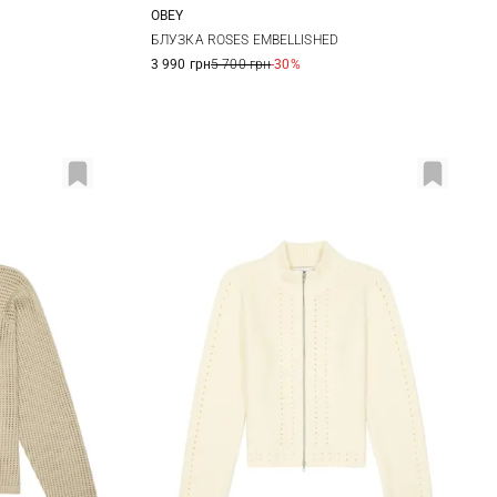
OBEY
L
XS
S
M
L
БЛУЗКА ROSES EMBELLISHED
3 990 грн
5 700 грн
-30%