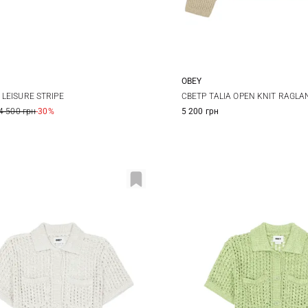
OBEY
S
M
L
XS
S
M
LEISURE STRIPE
СВЕТР TALIA OPEN KNIT RAGLA
4 500 грн
-30%
5 200 грн