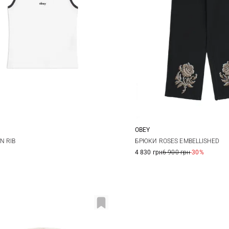
OBEY
S
M
L
XS
S
M
N RIB
БРЮКИ ROSES EMBELLISHED
4 830 грн
6 900 грн
-30%