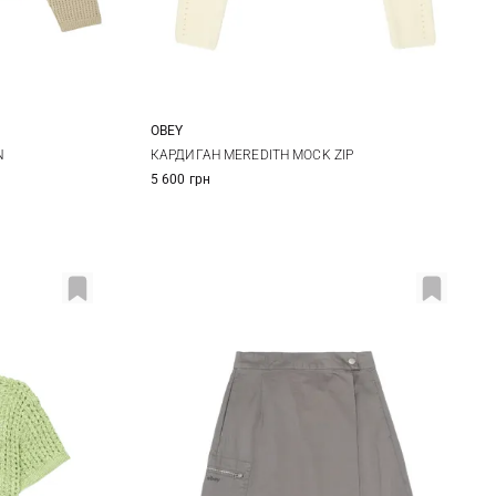
OBEY
L
XS
S
M
L
N
КАРДИГАН MEREDITH MOCK ZIP
5 600 грн