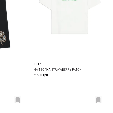
OBEY
L
XS
S
M
ФУТБОЛКА STRAWBERRY PATCH
2 500 грн