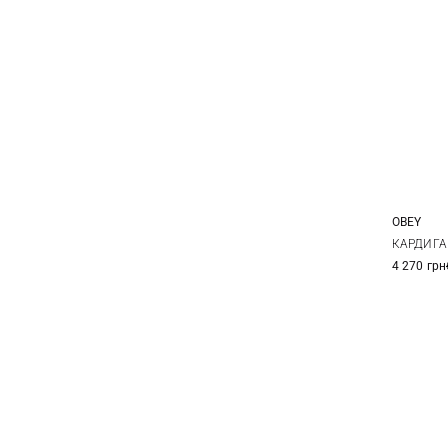
OBEY
XS
КАРДИГАН
4 270 грн