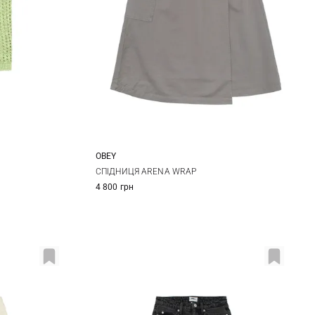
OBEY
24
25
26
27
СПІДНИЦЯ ARENA WRAP
4 800 грн