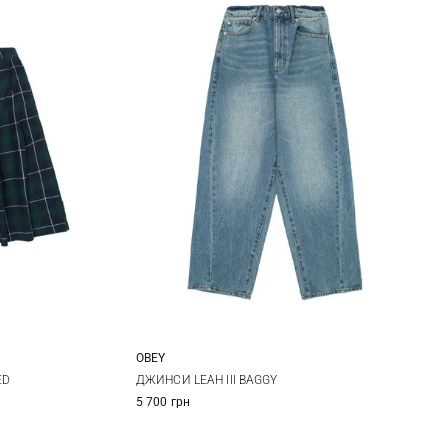
OBEY
24
25
26
27
ED
ДЖИНСИ LEAH III BAGGY
5 700 грн
28
29