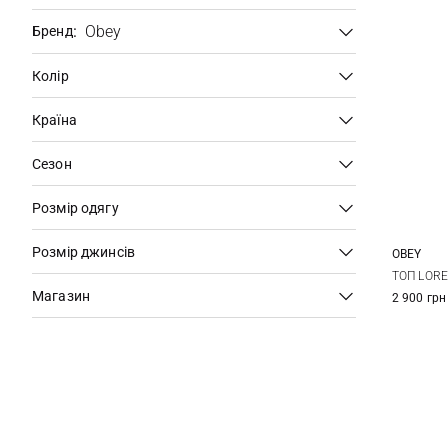
:
Obey
Бренд
Колір
Країна
Сезон
Розмір одягу
Розмір джинсів
OBEY
XS
ТОП LORE
Магазин
2 900 грн