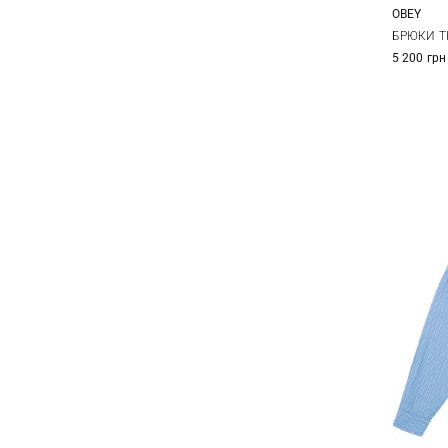
OBEY
XS
БРЮКИ T
5 200 грн