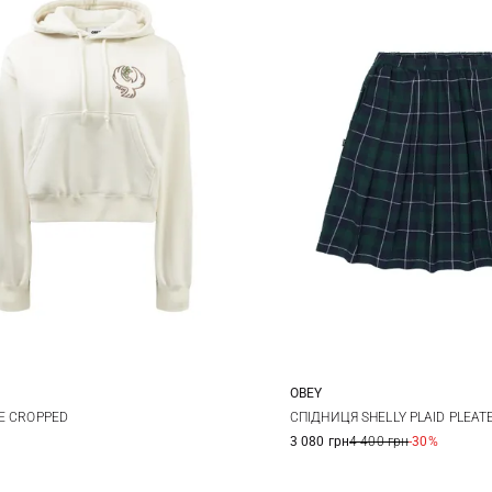
OBEY
S
M
XS
S
M
E CROPPED
СПІДНИЦЯ SHELLY PLAID PLEAT
3 080 грн
4 400 грн
-30%