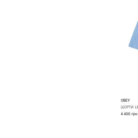
OBEY
XS
ШОРТИ LE
4 400 грн