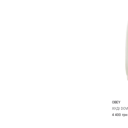
OBEY
XS
ХУДІ DOV
4 400 грн