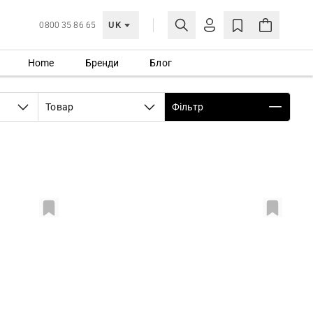
UK
0800 35 86 65
Home
Бренди
Блог
МОЯ ОБЛІКІВКА
УВІЙТИ
Товар
Фільтр
Ще не зареєстровані?
СТВОРИТИ ОБЛІКІВКУ