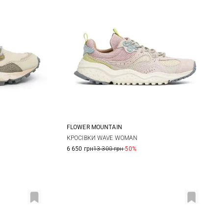
FLOWER MOUNTAIN
38
35
36
37
38
КРОСІВКИ WAVE WOMAN
6 650 грн
13 300 грн
-50%
39
40