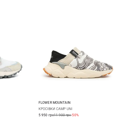
FLOWER MOUNTAIN
35
36
37
38
38
КРОСІВКИ CAMP UNI
5 950 грн
11 900 грн
-50%
39
40
41