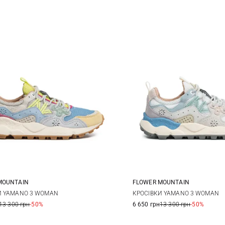
MOUNTAIN
FLOWER MOUNTAIN
36
37
38
35
36
37
И YAMANO 3 WOMAN
КРОСІВКИ YAMANO 3 WOMAN
13 300 грн
-50%
6 650 грн
13 300 грн
-50%
40
39
40
41