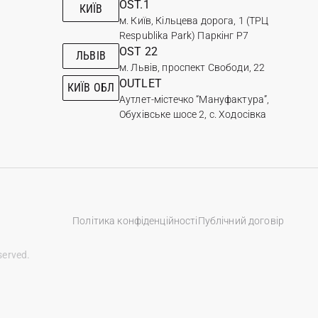
OST.1
КИЇВ
м. Київ, Кільцева дорога, 1 (ТРЦ
Respublika Park) Паркінг Р7
OST 22
ЛЬВІВ
м. Львів, проспект Свободи, 22
ь кросівки брендові жіночі, в яких поєднується
OUTLET
КИЇВ ОБЛ
Аутлет-містечко “Мануфактура”,
Обухівське шосе 2, с. Ходосівка
, так і новинки — на товстій підошві. Таке взуття
і у теплу пору. Дуже важливо у стилізації образів не
 виразності. Особливу роль у цьому відіграють
Політика конфіденційності
Публічний договір
ндивідуальний стиль.
served.
осівки та кеди від провідних брендів за такі