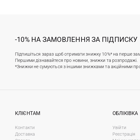
Бренд
досяг
основ
фурні
-10% НА ЗАМОВЛЕННЯ ЗА ПІДПИСКУ
ви от
Серед
Підпишіться зараз щоб отримати знижку 10%* на перше за
Bir
Першими дізнавайтеся про новини, знижки та розпродажі.
Cla
*Знижки не сумуються з іншими знижками та акційними пр
Co
IY
Ne
Nik
Sa
Усі б
КЛІЄНТАМ
ОБЛІКІВКА
своїх
чудов
Контакти
Увійти
Pacifi
Доставка
Реєстрація
поєдн