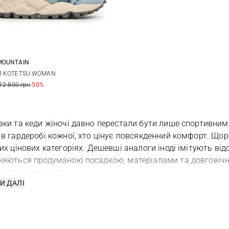
MOUNTAIN
37
38
39
И KOTETSU WOMAN
12 800 грн
-50%
41
вки та кеди жіночі давно перестали бути лише спортивни
 в гардеробі кожної, хто цінує повсякденний комфорт. Щор
них цінових категоріях. Дешевші аналоги іноді імітують від
няються продуманою посадкою, матеріалами та довговічн
нтами гардеробу.
И ДАЛІ
творення образу для неформальних зустрічей підійдуть
б
, не перевантажуючи його.
к за кроком до стилю: найкращі жіночі кр