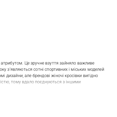
м атрибутом. Це зручне взуття зайняло важливе
оку зʼявляються сотні спортивних і міських моделей
омі дизайни, але брендові жіночі кросівки вигідно
істю, тому вдало поєднуються з іншими
рендові жіночі джинси
, які підкреслять вишуканість
осівки