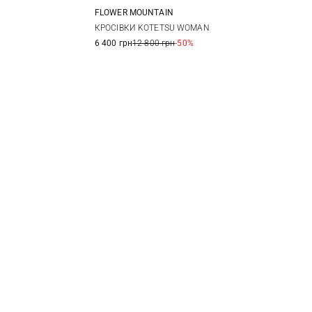
FLOWER MOUNTAIN
38
35
36
37
38
КРОСІВКИ KOTETSU WOMAN
6 400 грн
12 800 грн
-50%
39
40
41