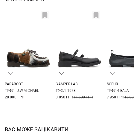
PARABOOT
CAMPER LAB
SOEUR
4,5
5
5,5
6
36
37
38
39
36
37
ТУФЛІ U.W.MICHAEL
ТУФЛІ 1978
ТУФЛИ BALA
6,5
7
40
41
40
28 000 ГРН
8 050 ГРН
11 500 ГРН
7 950 ГРН
15 90
ВАС МОЖЕ ЗАЦІКАВИТИ