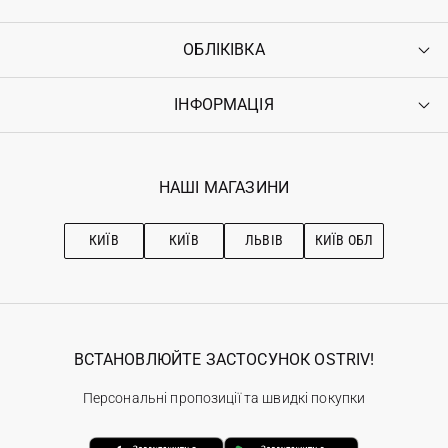
ОБЛІКІВКА
Контакти
Доставка
Оплата
ІНФОРМАЦІЯ
Увійти
Повернення
Реєстрація
Гарантія
Мої замовлення
Програма лояльності
Вакансії
Обране
Наші магазини
НАШІ МАГАЗИНИ
Ostriv Club+
Про OSTRIV
Підписка на новини
Рекомендації з догляду
КИЇВ
КИЇВ
ЛЬВІВ
КИЇВ ОБЛ
ВСТАНОВЛЮЙТЕ ЗАСТОСУНОК OSTRIV!
Персональні пропозиції та швидкі покупки